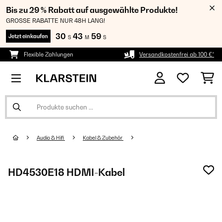
Bis zu 29 % Rabatt auf ausgewählte Produkte!
GROSSE RABATTE NUR 48H LANG!
30
43
58
Jetzt einkaufen
S
M
S
Flexible Zahlungen
Versandkostenfrei ab 100 €*
Audio & Hifi
Kabel & Zubehör
HD4530E18 HDMI-Kabel