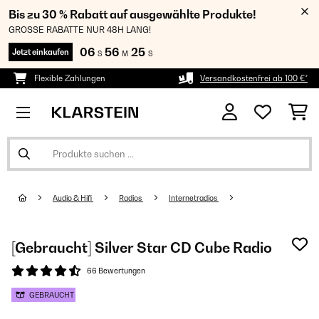
Bis zu 30 % Rabatt auf ausgewählte Produkte!
GROSSE RABATTE NUR 48H LANG!
06
56
24
Jetzt einkaufen
S
M
S
Flexible Zahlungen
Versandkostenfrei ab 100 €*
Audio & Hifi
Radios
Internetradios
[Gebraucht] Silver Star CD Cube Radio
66 Bewertungen
GEBRAUCHT