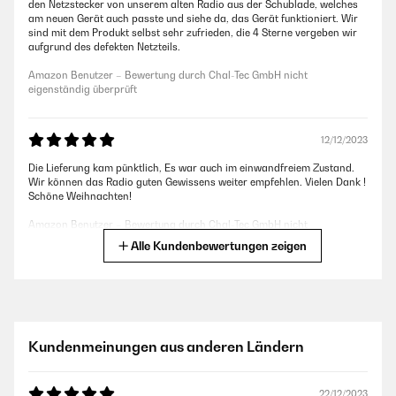
den Netzstecker von unserem alten Radio aus der Schublade, welches
am neuen Gerät auch passte und siehe da, das Gerät funktioniert. Wir
sind mit dem Produkt selbst sehr zufrieden, die 4 Sterne vergeben wir
aufgrund des defekten Netzteils.
Amazon Benutzer – Bewertung durch Chal-Tec GmbH nicht
eigenständig überprüft
12/12/2023
Die Lieferung kam pünktlich, Es war auch im einwandfreiem Zustand.
Wir können das Radio guten Gewissens weiter empfehlen. Vielen Dank !
Schöne Weihnachten!
Amazon Benutzer – Bewertung durch Chal-Tec GmbH nicht
eigenständig überprüft
Alle Kundenbewertungen zeigen
05/10/2023
funktioniert einwandfrei, schönes Modell
Kundenmeinungen aus anderen Ländern
Amazon Benutzer – Bewertung durch Chal-Tec GmbH nicht
eigenständig überprüft
22/12/2023