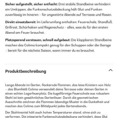
Sicher aufgestellt, sicher entfacht:
Drei stabile Standbeine verhindern
ein Umkippen, die Funkenschutzabdeckung hält Glut und Funken
zuverlässig im Inneren – für ungestörte Abende auf Terrasse und Rasen.
Direkt einsatzbereit:
Im Lieferumfang enthalten: Feuerschale, Standfuß,
Grillrost, Schürhaken und Regenschutz – alles, was du für den ersten
Abend am Feuer brauchst.
Platzsparend verstauen, schnell aufgebaut:
Die klappbaren Standbeine
machen das Colima kompakt genug für den Schuppen oder die Garage
– bereit für die nächste Saison, wann immer du es brauchst.
Produktbeschreibung
Lange Abende im Garten, flackernde Flammen, das leise Knistern von Holz
– das Blumfeldt Colima verwandelt deine Terrasse oder deinen Garten in
einen echten Lagerfeuerplatz. Die kugelförmige Feuerschale aus robustem
Stahl ist kein gewöhnliches Gartenfeuer: Durch die geometrischen
Ausschnitte zeichnen die Flammen lebendige Muster in die Dunkelheit und
machen das Colima zum Mittelpunkt jedes Gartenabends.
Der Stahlmantel hält auch hohen Temperaturen stand, ohne sich zu
verformen. Die integrierte Funkenschutzabdeckung verhindert, dass Glut