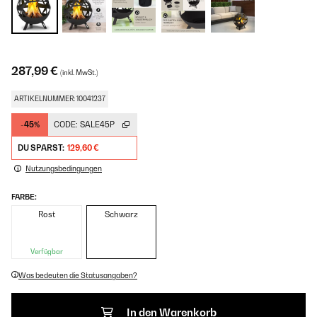
287,99 €
(inkl. MwSt.)
ARTIKELNUMMER: 10041237
-45%
CODE:
SALE45P
DU SPARST:
129,60 €
Nutzungsbedingungen
FARBE:
Rost
Schwarz
Verfügbar
Was bedeuten die Statusangaben?
In den Warenkorb