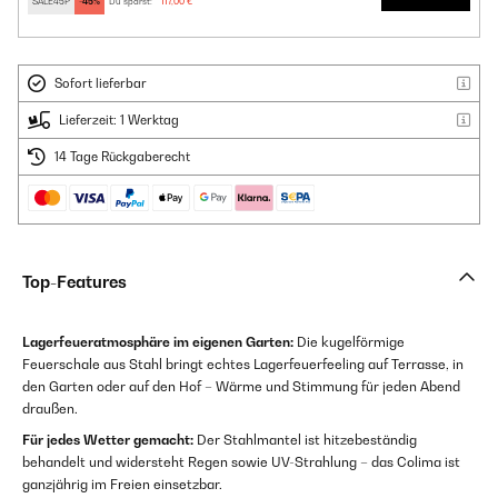
SALE45P
-45%
Du sparst:
117,00 €
Sofort lieferbar
Lieferzeit: 1 Werktag
14 Tage Rückgaberecht
Top-Features
Lagerfeueratmosphäre im eigenen Garten:
Die kugelförmige
Feuerschale aus Stahl bringt echtes Lagerfeuerfeeling auf Terrasse, in
den Garten oder auf den Hof – Wärme und Stimmung für jeden Abend
draußen.
Für jedes Wetter gemacht:
Der Stahlmantel ist hitzebeständig
behandelt und widersteht Regen sowie UV-Strahlung – das Colima ist
ganzjährig im Freien einsetzbar.