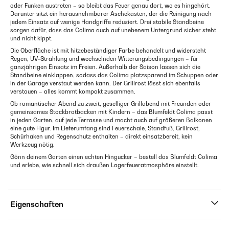
oder Funken austreten – so bleibt das Feuer genau dort, wo es hingehört.
Darunter sitzt ein herausnehmbarer Aschekasten, der die Reinigung nach
jedem Einsatz auf wenige Handgriffe reduziert. Drei stabile Standbeine
sorgen dafür, dass das Colima auch auf unebenem Untergrund sicher steht
und nicht kippt.
Die Oberfläche ist mit hitzebeständiger Farbe behandelt und widersteht
Regen, UV-Strahlung und wechselnden Witterungsbedingungen – für
ganzjährigen Einsatz im Freien. Außerhalb der Saison lassen sich die
Standbeine einklappen, sodass das Colima platzsparend im Schuppen oder
in der Garage verstaut werden kann. Der Grillrost lässt sich ebenfalls
verstauen – alles kommt kompakt zusammen.
Ob romantischer Abend zu zweit, geselliger Grillabend mit Freunden oder
gemeinsames Stockbrotbacken mit Kindern – das Blumfeldt Colima passt
in jeden Garten, auf jede Terrasse und macht auch auf größeren Balkonen
eine gute Figur. Im Lieferumfang sind Feuerschale, Standfuß, Grillrost,
Schürhaken und Regenschutz enthalten – direkt einsatzbereit, kein
Werkzeug nötig.
Gönn deinem Garten einen echten Hingucker – bestell das Blumfeldt Colima
und erlebe, wie schnell sich draußen Lagerfeueratmosphäre einstellt.
Eigenschaften