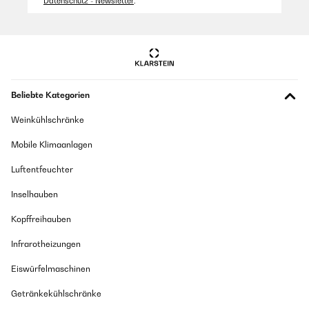
Datenschutz - Newsletter
.
eigenständig überprüft
Übersetzen
Beliebte Kategorien
Weinkühlschränke
Mobile Klimaanlagen
Luftentfeuchter
Inselhauben
Kopffreihauben
Infrarotheizungen
Eiswürfelmaschinen
Getränkekühlschränke