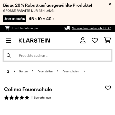
Bis zu 28 % Rabatt auf ausgewählte Produkte!
GROSSE RABATTE NUR 48H LANG!
45
10
40
Jetzt einkaufen
S
M
S
Flexible Zahlungen
Versandkostenfrei ab 100 €*
Garten
Feuerstellen
Feuerschalen
Colima Feuerschale
11 Bewertungen