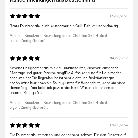
05/03/2025
Beste Feuerschale, auch wunderbar als Grill. Robust und vielseitig.
Amazon Benutzer – Bewertung durch Chal-Tec GmbH nicht
eigenständig überprüft
29/05/2024
Schöne Designerschale mit viel Funktionalität, Zubehör, einfacher
Montage und guter Verarbeitung!Die Aufbewahrung für Holz macht
echt was her.Die Regenhaube ist sehr dicht und funktioniert gut ...
schön wäre hier noch ein Seilzug unten für Windschutz, dass sie nicht
davonfliegt. Das habe ich jetzt einfach mit Wäscheklammern am
unteren Ring gelöst.
Amazon Benutzer – Bewertung durch Chal-Tec GmbH nicht
eigenständig überprüft
02/05/2024
Die Feuerschale ist massiv und daher sehr schwer. Für den Einsatz auf