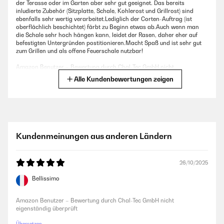
der Terasse oder im Garten aber sehr gut geeignet. Das bereits
inludierte Zubehör (Sitzplatte, Schale, Kohlerost und Grillrost) sind
ebenfalls sehr wertig verarbeitet.Lediglich der Corten-Auftrag (ist
oberflächlich beschichtet) färbt zu Beginn etwas ab.Auch wenn man
die Schale sehr hoch hängen kann, leidet der Rasen, daher eher auf
befestigten Untergründen postitionieren.Macht Spaß und ist sehr gut
zum Grillen und als offene Feuerschale nutzbar!
Amazon Benutzer – Bewertung durch Chal-Tec GmbH nicht
eigenständig überprüft
Alle Kundenbewertungen zeigen
04/01/2024
Schon recht oft benutzt. Man kann gut grillen, und dann das Feuer
genießen, so gemütlich. Tolle Schale! S.Sch.
Kundenmeinungen aus anderen Ländern
Amazon Benutzer – Bewertung durch Chal-Tec GmbH nicht
eigenständig überprüft
26/10/2025
Bellissimo
04/05/2023
Nach einer schnellen Lieferung kam ein großer, dafür doch recht
Amazon Benutzer – Bewertung durch Chal-Tec GmbH nicht
leichter Karton bei mir an. Ich habe mir die Feuerschalte in der Farbe
eigenständig überprüft
„Rost“ gekauft. Stabil verpackt erhält man die Schalte mit dem Oberteil,
die drei Füße und eine Ascheschale für innen samt Grillrost und
Übersetzen