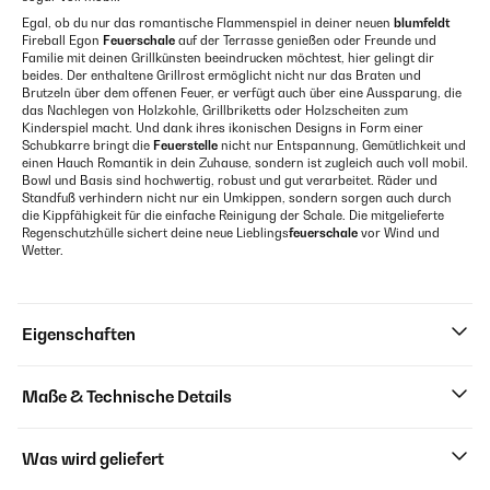
Egal, ob du nur das romantische Flammenspiel in deiner neuen
blumfeldt
Fireball Egon
Feuerschale
auf der Terrasse genießen oder Freunde und
Familie mit deinen Grillkünsten beeindrucken möchtest, hier gelingt dir
beides. Der enthaltene Grillrost ermöglicht nicht nur das Braten und
Brutzeln über dem offenen Feuer, er verfügt auch über eine Aussparung, die
das Nachlegen von Holzkohle, Grillbriketts oder Holzscheiten zum
Kinderspiel macht. Und dank ihres ikonischen Designs in Form einer
Schubkarre bringt die
Feuerstelle
nicht nur Entspannung, Gemütlichkeit und
einen Hauch Romantik in dein Zuhause, sondern ist zugleich auch voll mobil.
Bowl und Basis sind hochwertig, robust und gut verarbeitet. Räder und
Standfuß verhindern nicht nur ein Umkippen, sondern sorgen auch durch
die Kippfähigkeit für die einfache Reinigung der Schale. Die mitgelieferte
Regenschutzhülle sichert deine neue Lieblings
feuerschale
vor Wind und
Wetter.
Eigenschaften
Maße & Technische Details
Was wird geliefert