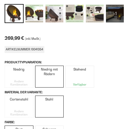
+1
269,99 €
(inkl. MwSt.)
ARTIKELNUMMER: 10041354
PRODUKTTYPVARIATION:
Niedrig
Niedrig mit
Stehend
Rädern
Andere
Kombination
Verfügbar
MATERIAL DER VARIANTE:
Cortenstahl
Stahl
Andere
Kombination
FARBE: