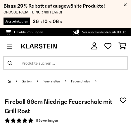
Bis zu 29 % Rabatt auf ausgewählte Produkte!
GROSSE RABATTE NUR 48H LANG!
36
10
08
Jetzt einkaufen
S
M
S
Flexible Zahlungen
Versandkostenfrei ab 100 €*
Garten
Feuerstellen
Feuerschalen
Fireball 66cm Niedrige Feuerschale mit
Grill Rost
11 Bewertungen