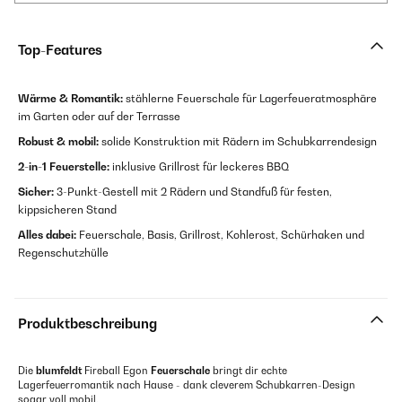
Top-Features
Wärme & Romantik:
stählerne Feuerschale für Lagerfeueratmosphäre
im Garten oder auf der Terrasse
Robust & mobil:
solide Konstruktion mit Rädern im Schubkarrendesign
2-in-1 Feuerstelle:
inklusive Grillrost für leckeres BBQ
Sicher:
3-Punkt-Gestell mit 2 Rädern und Standfuß für festen,
kippsicheren Stand
Alles dabei:
Feuerschale, Basis, Grillrost, Kohlerost, Schürhaken und
Regenschutzhülle
Produktbeschreibung
Die
blumfeldt
Fireball Egon
Feuerschale
bringt dir echte
Lagerfeuerromantik nach Hause - dank cleverem Schubkarren-Design
sogar voll mobil.