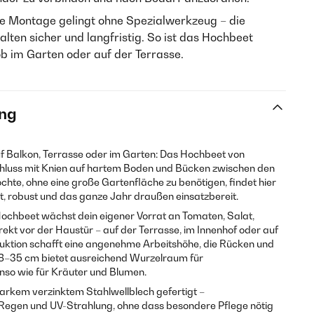
e Montage gelingt ohne Spezialwerkzeug – die
lten sicher und langfristig. So ist das Hochbeet
 ob im Garten oder auf der Terrasse.
ng
f Balkon, Terrasse oder im Garten: Das Hochbeet von
chluss mit Knien auf hartem Boden und Bücken zwischen den
hte, ohne eine große Gartenfläche zu benötigen, findet hier
, robust und das ganze Jahr draußen einsatzbereit.
ochbeet wächst dein eigener Vorrat an Tomaten, Salat,
kt vor der Haustür – auf der Terrasse, im Innenhof oder auf
uktion schafft eine angenehme Arbeitshöhe, die Rücken und
 28–35 cm bietet ausreichend Wurzelraum für
so wie für Kräuter und Blumen.
arkem verzinktem Stahlwellblech gefertigt –
 Regen und UV-Strahlung, ohne dass besondere Pflege nötig