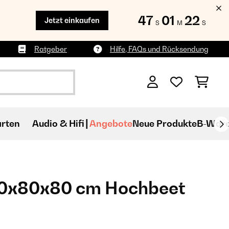
47
01
19
Jetzt einkaufen
S
M
S
Ratgeber
Hilfe, FAQs und Rücksendung
rten
Audio & Hifi
Angebote
Neue Produkte
B-War
0x80x80 cm Hochbeet