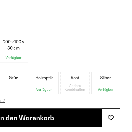
200 x 100 x
80 cm
Verfügbar
Grün
Holzoptik
Rost
Silber
Andere
Verfügbar
Kombination
Verfügbar
en?
In den Warenkorb