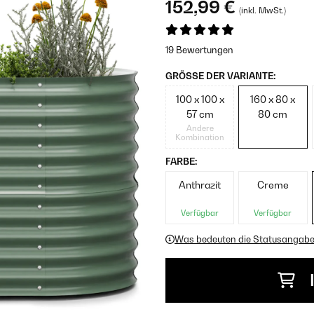
152,99 €
(inkl. MwSt.)
19 Bewertungen
GRÖSSE DER VARIANTE:
100 x 100 x
160 x 80 x
57 cm
80 cm
Andere
Kombination
FARBE:
Anthrazit
Creme
Verfügbar
Verfügbar
Was bedeuten die Statusangab