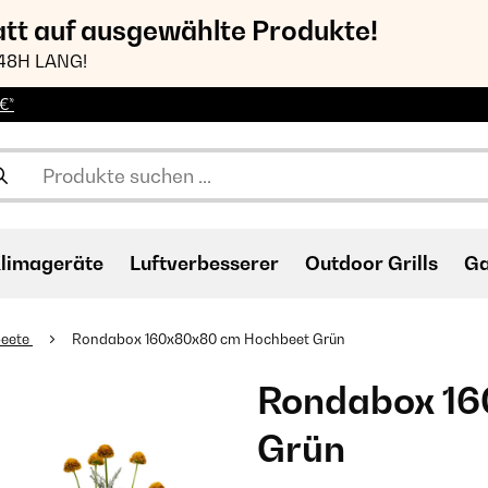
att auf ausgewählte Produkte!
48H LANG!
€*
limageräte
Luftverbesserer
Outdoor Grills
Ga
eete
Rondabox 160x80x80 cm Hochbeet Grün
Rondabox 16
Grün