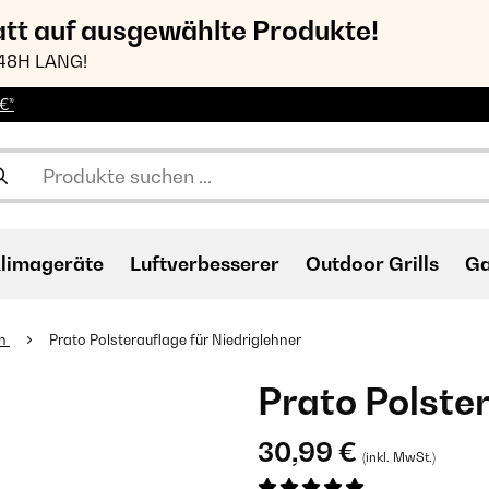
att auf ausgewählte Produkte!
48H LANG!
€*
limageräte
Luftverbesserer
Outdoor Grills
Ga
en
Prato Polsterauflage für Niedriglehner
Prato Polste
30,99 €
(inkl. MwSt.)