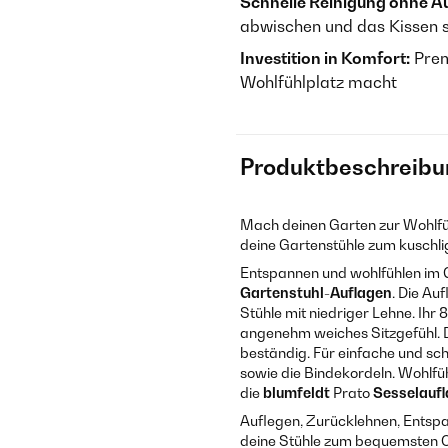
Schnelle Reinigung ohne A
abwischen und das Kissen s
Investition in Komfort:
Prem
Wohlfühlplatz macht
Produktbeschreibu
Mach deinen Garten zur Wohlfü
deine Gartenstühle zum kuschli
Entspannen und wohlfühlen im G
Gartenstuhl-Auflagen
. Die Au
Stühle mit niedriger Lehne. Ihr
angenehm weiches Sitzgefühl. D
beständig. Für einfache und sc
sowie die Bindekordeln. Wohlfü
die
blumfeldt
Prato
Sesselauf
Auflegen, Zurücklehnen, Entsp
deine Stühle zum bequemsten Or