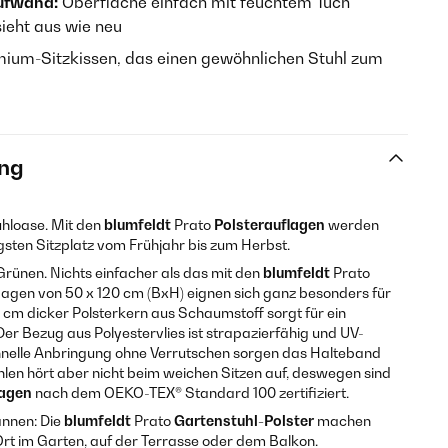
ufwand:
Oberfläche einfach mit feuchtem Tuch
ieht aus wie neu
ium-Sitzkissen, das einen gewöhnlichen Stuhl zum
ng
hloase. Mit den
blumfeldt
Prato
Polsterauflagen
werden
gsten Sitzplatz vom Frühjahr bis zum Herbst.
rünen. Nichts einfacher als das mit den
blumfeldt
Prato
flagen von 50 x 120 cm (BxH) eignen sich ganz besonders für
 8 cm dicker Polsterkern aus Schaumstoff sorgt für ein
er Bezug aus Polyestervlies ist strapazierfähig und UV-
hnelle Anbringung ohne Verrutschen sorgen das Halteband
hlen hört aber nicht beim weichen Sitzen auf, deswegen sind
lagen
nach dem OEKO-TEX® Standard 100 zertifiziert.
annen: Die
blumfeldt
Prato
Gartenstuhl-Polster
machen
t im Garten, auf der Terrasse oder dem Balkon.