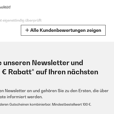
alität!
 eigenständig überprüft
Alle Kundenbewertungen zeigen
tet.
e unseren Newsletter und
 eigenständig überprüft
0 € Rabatt* auf Ihren nächsten
en Newsletter an und gehören Sie zu den Ersten, die über
. Sie scheinen sehr wertig und haltbar zu sein. Der Preis ist nicht g
e informiert werden.
anderen Gutscheinen kombinierbar. Mindestbestellwert 100 €.
 eigenständig überprüft