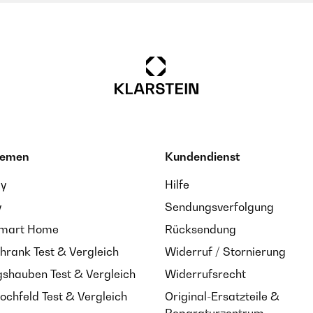
cht reinigen ( kann ich bestätigen nachdem bereits Vögel ziemlich was 
... )
 eigenständig überprüft
hemen
Kundendienst
ay
Hilfe
y
Sendungsverfolgung
Smart Home
Rücksendung
 eigenständig überprüft
hrank Test & Vergleich
Widerruf / Stornierung
shauben Test & Vergleich
Widerrufsrecht
ochfeld Test & Vergleich
Original-Ersatzteile &