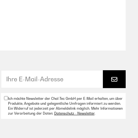
Ich möchte Newsletter der Chal-Tec GmbH per E-Mail erhalten, um über
Produkte, Angebote und gelegentliche Umfragen informiert zu werden.
Ein Widerruf ist jederzeit per Abmeldelink möglich. Mehr Informationen
zur Verarbeitung der Daten:
Datenschutz - Newsletter
.
erade klein, aber die Auflagen sind top.