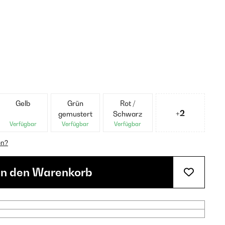
Gelb
Grün
Rot /
+2
gemustert
Schwarz
Verfügbar
Verfügbar
Verfügbar
en?
In den Warenkorb