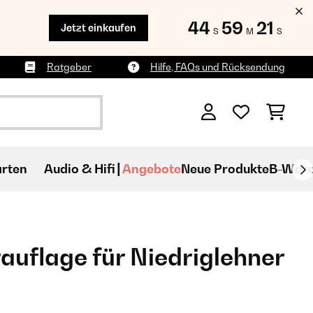
44
59
20
Jetzt einkaufen
S
M
S
Ratgeber
Hilfe, FAQs und Rücksendung
rten
Audio & Hifi
Angebote
Neue Produkte
B-War
rauflage für Niedriglehner