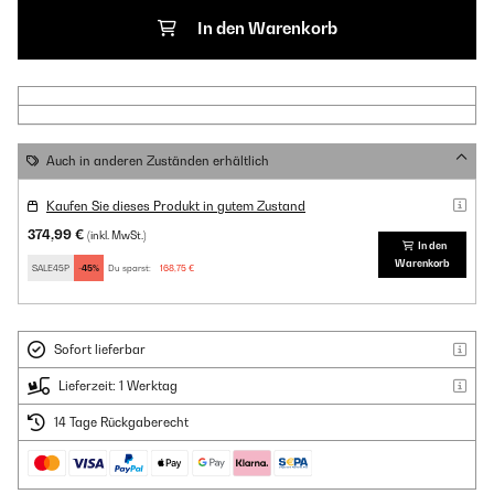
In den Warenkorb
Auch in anderen Zuständen erhältlich
Kaufen Sie dieses Produkt in gutem Zustand
374,99 €
(inkl. MwSt.)
In den
Warenkorb
SALE45P
-45%
Du sparst:
168,75 €
Sofort lieferbar
Lieferzeit: 1 Werktag
14 Tage Rückgaberecht