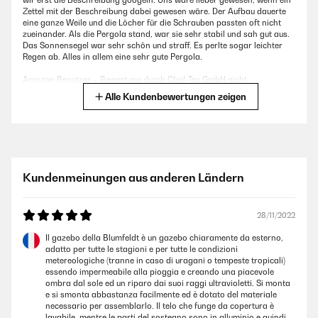
wir erst die Beschreibung googeln. Uns wäre lieber gewesen, wenn ein
Zettel mit der Beschreibung dabei gewesen wäre. Der Aufbau dauerte
eine ganze Weile und die Löcher für die Schrauben passten oft nicht
zueinander. Als die Pergola stand, war sie sehr stabil und sah gut aus.
Das Sonnensegel war sehr schön und straff. Es perlte sogar leichter
Regen ab. Alles in allem eine sehr gute Pergola.
Amazon Benutzer – Bewertung durch Chal-Tec GmbH nicht
eigenständig überprüft
Alle Kundenbewertungen zeigen
19/08/2022
Meine Begeisterung fängt bei der Anleitung und den Einzelteilen an ;
seltenst eine so gute Anleitung zum Aufbau des Pavillons gesehen /
Kundenmeinungen aus anderen Ländern
gelesen; absolut 1 A. Auch jedes Teil des Pavillons ist mit Buchstaben
beschriftet, so dass beim Aufbau absolut nichts mehr schief gehen
kann. Die Qualität ist mega klasse und nach 1 Stunde stand der
Pavillon. Er ist quasi Höhenverstellbar ; einfach die 4 Beine noch
28/11/2022
drunter und er steht richtig hoch. Dazu die Bilder . Jederzeit zu
empfehlen.
Il gazebo della Blumfeldt è un gazebo chiaramente da esterno,
adatto per tutte le stagioni e per tutte le condizioni
Amazon Benutzer – Bewertung durch Chal-Tec GmbH nicht
metereologiche (tranne in caso di uragani o tempeste tropicali)
eigenständig überprüft
essendo impermeabile alla pioggia e creando una piacevole
ombra dal sole ed un riparo dai suoi raggi ultravioletti. Si monta
e si smonta abbastanza facilmente ed è dotato del materiale
necessario per assemblarlo. Il telo che funge da copertura è
18/08/2022
lavabile, mentre le parti del sostegno sono in alluminio e quindi