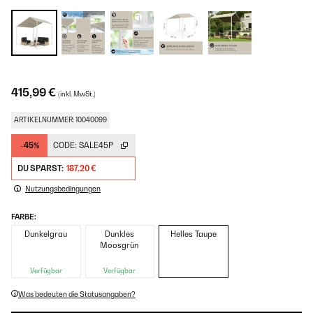
415,99 €
(inkl. MwSt.)
ARTIKELNUMMER: 10040099
-45%
CODE:
SALE45P
DU SPARST:
187,20 €
Nutzungsbedingungen
FARBE:
Dunkelgrau
Dunkles
Helles Taupe
Moosgrün
Verfügbar
Verfügbar
Was bedeuten die Statusangaben?