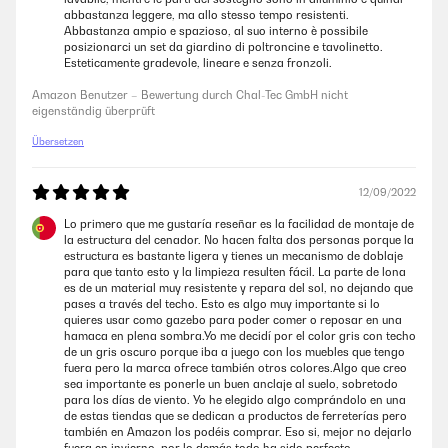
abbastanza leggere, ma allo stesso tempo resistenti.
► Bewertung: Für unsere Terrasse hatten wir nach einer Überdachtung
Abbastanza ampio e spazioso, al suo interno è possibile
geschaut und hatten diese dann gefunden, da sie Optisch ganz gut
posizionarci un set da giardino di poltroncine e tavolinetto.
passt!Wir haben recht viel in Grau/Anthrazit und haben uns daher für
Esteticamente gradevole, lineare e senza fronzoli.
diese hier entschieden.Vor allem aufgrund der Schrägen nach vorne.
Denn bei uns ist der Balkon genau dort knapp drüber lang und daher
Amazon Benutzer – Bewertung durch Chal-Tec GmbH nicht
konnten wir kein Pavillon nehmen, welches komplett eine gerade
eigenständig überprüft
hat.Das Dach hält selbst Regen ganz gut ab!Qualität ist völlig in
Ordnung. Nur eine Schraube machte etwas Probleme.Da es sehr stabil
Übersetzen
sein soll, werden enorm viele Schrauben benötigt, die vorliegen, aber
mit einem Imbus echt Zeit kosten.Die Stangen werden miteinander
verbunden und dann jeweils mit einige Schrauben fest
12/09/2022
verbunden.Kleine Empfehlung: Akkuschrauber auf kleinster Stufe und
damit reindrehen... Hat einiges an Zeit erspart!►
Lo primero que me gustaría reseñar es la facilidad de montaje de
Kaufempfehlung/Fazit: ️ Ansonsten richtig tolles Teil und von echt guter
la estructura del cenador. No hacen falta dos personas porque la
Qualität.Danke fürs Lesen meiner Rezension, ich hoffe, ich konnte dir
estructura es bastante ligera y tienes un mecanismo de doblaje
damit bei deiner Kaufentscheidung helfen
para que tanto esto y la limpieza resulten fácil. La parte de lona
es de un material muy resistente y repara del sol, no dejando que
Amazon Benutzer – Bewertung durch Chal-Tec GmbH nicht
pases a través del techo. Esto es algo muy importante si lo
eigenständig überprüft
quieres usar como gazebo para poder comer o reposar en una
hamaca en plena sombra.Yo me decidí por el color gris con techo
de un gris oscuro porque iba a juego con los muebles que tengo
fuera pero la marca ofrece también otros colores.Algo que creo
sea importante es ponerle un buen anclaje al suelo, sobretodo
para los días de viento. Yo he elegido algo comprándolo en una
de estas tiendas que se dedican a productos de ferreterías pero
también en Amazon los podéis comprar. Eso si, mejor no dejarlo