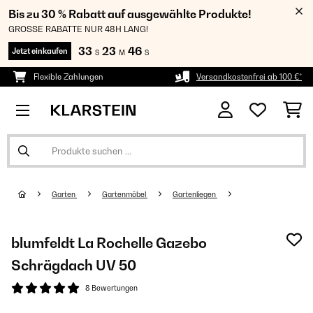
Bis zu 30 % Rabatt auf ausgewählte Produkte!
GROSSE RABATTE NUR 48H LANG!
33
23
45
Jetzt einkaufen
S
M
S
Flexible Zahlungen
Versandkostenfrei ab 100 €*
Garten
Gartenmöbel
Gartenliegen
blumfeldt La Rochelle Gazebo
Schrägdach UV 50
8 Bewertungen