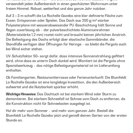
verwandelt jeden Außenbereich in einen geschützten Wohnraum unter
freiem Himmel. Robust, wetterfest und das ganze Jahr nutzbar.
Auf 3 × 3 m schafft die La Rochelle Gazebo eine klar definierte Fläche zum
Essen, Entspannen oder Spielen. Das Dach aus 200 g/m² starker
Polyesterplane mit wasserabweisender PU-Beschichtung hält Sonne und
Regen zuverlässig ab – der pulverbeschichtete Aluminiumrahmen
(Materialstärke 1,2 mm) rostet nicht und braucht keinen jährlichen Anstrich.
Die Befestigung des Dachs erfolgt über elastische Gummibänder, die
Standfüße verfügen über Öffnungen für Heringe – so bleibt die Pergola auch
bei Wind sicher stehen.
UV-Schutzfaktor 50+ sorgt dafür, dass intensive Sonnenstrahlung gefiltert
wird, ohne dass es unterm Dach dunkel wird. Montiert ist die Pergola ohne
Spezialwerkzeug – das nötige Befestigungsmaterial ist im Lieferumfang
enthalten.
Ob Familiengarten, Restaurantterrasse oder Ferienunterkunft: Die Blumfeldt
La Rochelle Gazebo ist eine langlebige Investition, die den Außenbereich
aufwertet und die Nutzbarkeit spürbar erhöht.
Wichtige Hinweise:
Das Dachtuch ist bei starkem Wind oder Sturm zu
demontieren. Bei starkem Schneefall ist Schnee vom Dach zu entfernen, da
die Konstruktion nicht für Schneelasten ausgelegt ist.
Hol dir mehr vom Sommer – und mehr vom ganzen Jahr. Bestell die
Blumfeldt La Rochelle Gazebo jetzt und genieß deinen Garten von der ersten
Stunde an.