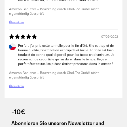
fuera en invierno, por lo demás todo ha sido perfecto.
Amazon Benutzer – Bewertung durch Chal-Tec GmbH nicht
eigenständig überprüft
Übersetzen
07/09/2022
Parfait, j'ai pris cette tonnelle pour la fin d'été. Elle est top et de
bonne qualité, l'installation est rapide et facile. La toile est bien
tendu et de bonne qualité pareil pour les tubes en aluminium. Je
recommande cet article qui va durer dans le temps. Reçu en
parfait état toutes les pièces étaient présentes dans le carton !
Amazon Benutzer – Bewertung durch Chal-Tec GmbH nicht
eigenständig überprüft
Übersetzen
-10€
Abonnieren Sie unseren Newsletter und