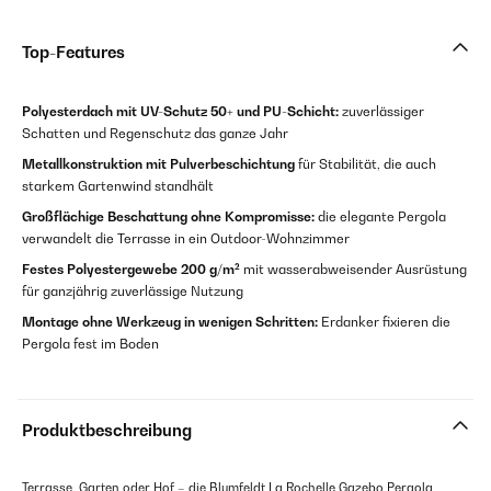
Top-Features
Polyesterdach mit UV-Schutz 50+ und PU-Schicht:
zuverlässiger
Schatten und Regenschutz das ganze Jahr
Metallkonstruktion mit Pulverbeschichtung
für Stabilität, die auch
starkem Gartenwind standhält
Großflächige Beschattung ohne Kompromisse:
die elegante Pergola
verwandelt die Terrasse in ein Outdoor-Wohnzimmer
Festes Polyestergewebe 200 g/m²
mit wasserabweisender Ausrüstung
für ganzjährig zuverlässige Nutzung
Montage ohne Werkzeug in wenigen Schritten:
Erdanker fixieren die
Pergola fest im Boden
Produktbeschreibung
Terrasse, Garten oder Hof – die Blumfeldt La Rochelle Gazebo Pergola