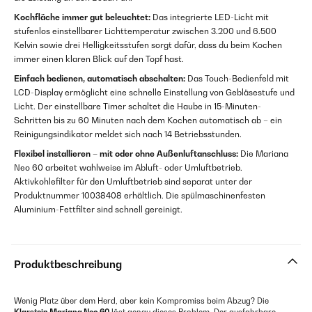
Kochfläche immer gut beleuchtet:
Das integrierte LED-Licht mit
stufenlos einstellbarer Lichttemperatur zwischen 3.200 und 6.500
Kelvin sowie drei Helligkeitsstufen sorgt dafür, dass du beim Kochen
immer einen klaren Blick auf den Topf hast.
Einfach bedienen, automatisch abschalten:
Das Touch-Bedienfeld mit
LCD-Display ermöglicht eine schnelle Einstellung von Gebläsestufe und
Licht. Der einstellbare Timer schaltet die Haube in 15-Minuten-
Schritten bis zu 60 Minuten nach dem Kochen automatisch ab – ein
Reinigungsindikator meldet sich nach 14 Betriebsstunden.
Flexibel installieren – mit oder ohne Außenluftanschluss:
Die Mariana
Neo 60 arbeitet wahlweise im Abluft- oder Umluftbetrieb.
Aktivkohlefilter für den Umluftbetrieb sind separat unter der
Produktnummer 10038408 erhältlich. Die spülmaschinenfesten
Aluminium-Fettfilter sind schnell gereinigt.
Produktbeschreibung
Wenig Platz über dem Herd, aber kein Kompromiss beim Abzug? Die