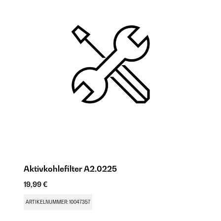
Aktivkohlefilter A2.0225
Vi
19,99 €
29
ARTIKELNUMMER: 10047357
AR