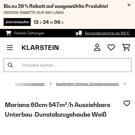
Bis zu 29 % Rabatt auf ausgewählte Produkte!
GROSSE RABATTE NUR 48H LANG!
13
34
05
Jetzt einkaufen
S
M
S
Flexible Zahlungen
Versandkostenfrei ab 100 €*
äte
Dunstabzugshauben
Ausziehbare Unterbau-Dunstabzugshauben
Mariana 60cm 547m³/h Ausziehbare
Unterbau-Dunstabzugshaube Weiß