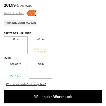
281,99 €
(inkl. MwSt.)
Produktdatenblatt
ARTIKELNUMMER: 10035925
BREITE DER VARIANTE:
60 cm
90 cm
Bald wieder
verfügbar
FARBE:
Schwarz
Weiß
Verfügbar
Was bedeuten die Statusangaben?
In den Warenkorb