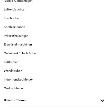
Mobile Klimaanlagen
Luftentfeuchter
Inselhauben
Kopffreihauben
Infrarotheizungen
Eiswürfelmaschinen
Getränkekühlschränke
Luftkühler
Wandhauben
Induktionskochfelder
Gaskochfelder
Beliebte Themen