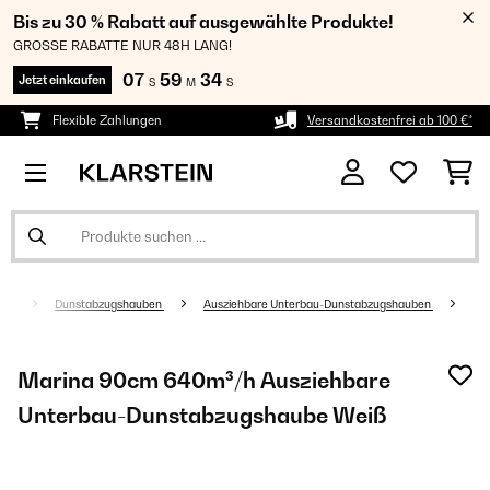
Bis zu 30 % Rabatt auf ausgewählte Produkte!
GROSSE RABATTE NUR 48H LANG!
07
59
33
Jetzt einkaufen
S
M
S
Flexible Zahlungen
Versandkostenfrei ab 100 €*
äte
Dunstabzugshauben
Ausziehbare Unterbau-Dunstabzugshauben
Marina 90cm 640m³/h Ausziehbare
Unterbau-Dunstabzugshaube Weiß