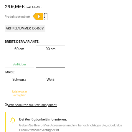
249,99 €
(inkl. MwSt.)
Produktdatenblatt
ARTIKELNUMMER: 10045391
BREITE DER VARIANTE:
60 cm
90 cm
Verfügbar
FARBE:
Schwarz
Weiß
Bald wieder
verfügbar
Was bedeuten die Statusangaben?
Bei Verfügbarkeit informieren.
Geben Sie Ihre E-Mail-Adresse ein und wir benachrichtigen Sie, sobald das
Produkt wieder verfügbar ist.