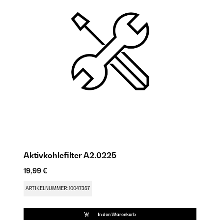
Aktivkohlefilter A2.0225
A
19,99 €
17
ARTIKELNUMMER: 10047357
AR
In den Warenkorb