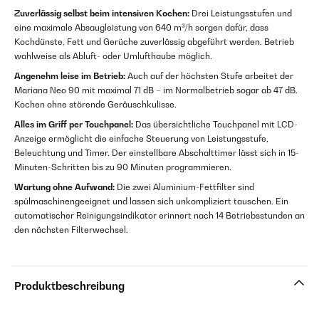
Zuverlässig selbst beim intensiven Kochen:
Drei Leistungsstufen und
eine maximale Absaugleistung von 640 m³/h sorgen dafür, dass
Kochdünste, Fett und Gerüche zuverlässig abgeführt werden. Betrieb
wahlweise als Abluft- oder Umlufthaube möglich.
Angenehm leise im Betrieb:
Auch auf der höchsten Stufe arbeitet der
Mariana Neo 90 mit maximal 71 dB – im Normalbetrieb sogar ab 47 dB.
Kochen ohne störende Geräuschkulisse.
Alles im Griff per Touchpanel:
Das übersichtliche Touchpanel mit LCD-
Anzeige ermöglicht die einfache Steuerung von Leistungsstufe,
Beleuchtung und Timer. Der einstellbare Abschalttimer lässt sich in 15-
Minuten-Schritten bis zu 90 Minuten programmieren.
Wartung ohne Aufwand:
Die zwei Aluminium-Fettfilter sind
spülmaschinengeeignet und lassen sich unkompliziert tauschen. Ein
automatischer Reinigungsindikator erinnert nach 14 Betriebsstunden an
den nächsten Filterwechsel.
Produktbeschreibung