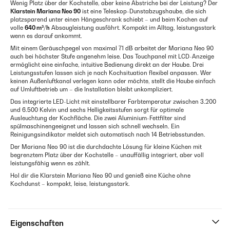
Wenig Platz über der Kochstelle, aber keine Abstriche bei der Leistung? Der
Klarstein Mariana Neo 90
ist eine Teleskop-Dunstabzugshaube, die sich
platzsparend unter einen Hängeschrank schiebt – und beim Kochen auf
volle
640 m³/h
Absaugleistung ausfährt. Kompakt im Alltag, leistungsstark
wenn es darauf ankommt.
Mit einem Geräuschpegel von maximal 71 dB arbeitet der Mariana Neo 90
auch bei höchster Stufe angenehm leise. Das Touchpanel mit LCD-Anzeige
ermöglicht eine einfache, intuitive Bedienung direkt an der Haube. Drei
Leistungsstufen lassen sich je nach Kochsituation flexibel anpassen. Wer
keinen Außenluftkanal verlegen kann oder möchte, stellt die Haube einfach
auf Umluftbetrieb um – die Installation bleibt unkompliziert.
Das integrierte LED-Licht mit einstellbarer Farbtemperatur zwischen 3.200
und 6.500 Kelvin und sechs Helligkeitsstufen sorgt für optimale
Ausleuchtung der Kochfläche. Die zwei Aluminium-Fettfilter sind
spülmaschinengeeignet und lassen sich schnell wechseln. Ein
Reinigungsindikator meldet sich automatisch nach 14 Betriebsstunden.
Der Mariana Neo 90 ist die durchdachte Lösung für kleine Küchen mit
begrenztem Platz über der Kochstelle – unauffällig integriert, aber voll
leistungsfähig wenn es zählt.
Hol dir die Klarstein Mariana Neo 90 und genieß eine Küche ohne
Kochdunst – kompakt, leise, leistungsstark.
Eigenschaften