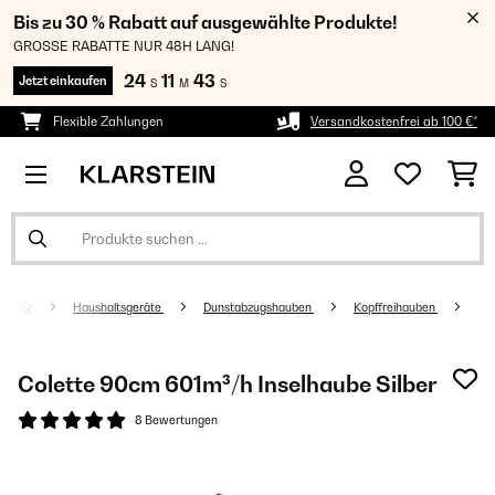
Bis zu 30 % Rabatt auf ausgewählte Produkte!
GROSSE RABATTE NUR 48H LANG!
24
11
42
Jetzt einkaufen
S
M
S
Flexible Zahlungen
Versandkostenfrei ab 100 €*
Haushaltsgeräte
Dunstabzugshauben
Kopffreihauben
Colette 90cm 601m³/h Inselhaube Silber
8 Bewertungen