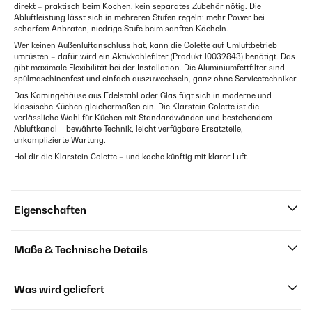
direkt – praktisch beim Kochen, kein separates Zubehör nötig. Die
Abluftleistung lässt sich in mehreren Stufen regeln: mehr Power bei
scharfem Anbraten, niedrige Stufe beim sanften Köcheln.
Wer keinen Außenluftanschluss hat, kann die Colette auf Umluftbetrieb
umrüsten – dafür wird ein Aktivkohlefilter (Produkt 10032843) benötigt. Das
gibt maximale Flexibilität bei der Installation. Die Aluminiumfettfilter sind
spülmaschinenfest und einfach auszuwechseln, ganz ohne Servicetechniker.
Das Kamingehäuse aus Edelstahl oder Glas fügt sich in moderne und
klassische Küchen gleichermaßen ein. Die Klarstein Colette ist die
verlässliche Wahl für Küchen mit Standardwänden und bestehendem
Abluftkanal – bewährte Technik, leicht verfügbare Ersatzteile,
unkomplizierte Wartung.
Hol dir die Klarstein Colette – und koche künftig mit klarer Luft.
Eigenschaften
Maße & Technische Details
Was wird geliefert