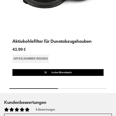
Aktivkohlefilter für Dunstabzugshauben
Al
43,99 €
22
ARTIKELNUMMER: 10032843
AR
In den Warenkorb
Kundenbewertungen
8 Bewertungen