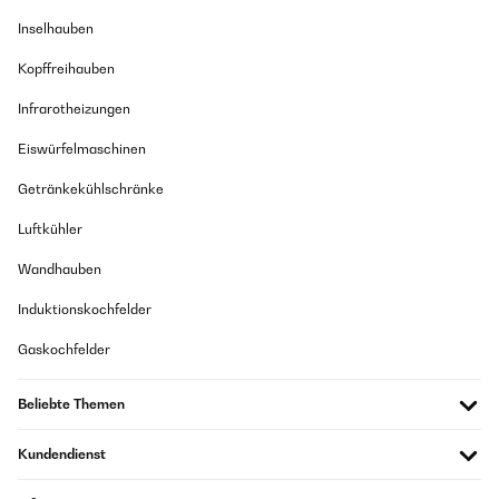
Inselhauben
Kopffreihauben
Infrarotheizungen
Eiswürfelmaschinen
Getränkekühlschränke
Luftkühler
Wandhauben
Induktionskochfelder
Gaskochfelder
Beliebte Themen
Kundendienst