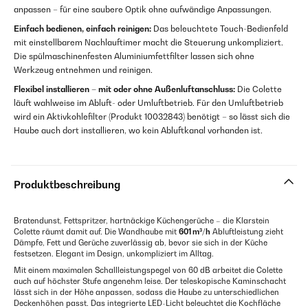
anpassen – für eine saubere Optik ohne aufwändige Anpassungen.
Einfach bedienen, einfach reinigen:
Das beleuchtete Touch-Bedienfeld
mit einstellbarem Nachlauftimer macht die Steuerung unkompliziert.
Die spülmaschinenfesten Aluminiumfettfilter lassen sich ohne
Werkzeug entnehmen und reinigen.
Flexibel installieren – mit oder ohne Außenluftanschluss:
Die Colette
läuft wahlweise im Abluft- oder Umluftbetrieb. Für den Umluftbetrieb
wird ein Aktivkohlefilter (Produkt 10032843) benötigt – so lässt sich die
Haube auch dort installieren, wo kein Abluftkanal vorhanden ist.
Produktbeschreibung
Bratendunst, Fettspritzer, hartnäckige Küchengerüche – die Klarstein
Colette räumt damit auf. Die Wandhaube mit
601 m³/h
Abluftleistung zieht
Dämpfe, Fett und Gerüche zuverlässig ab, bevor sie sich in der Küche
festsetzen. Elegant im Design, unkompliziert im Alltag.
Mit einem maximalen Schallleistungspegel von 60 dB arbeitet die Colette
auch auf höchster Stufe angenehm leise. Der teleskopische Kaminschacht
lässt sich in der Höhe anpassen, sodass die Haube zu unterschiedlichen
Deckenhöhen passt. Das integrierte LED-Licht beleuchtet die Kochfläche