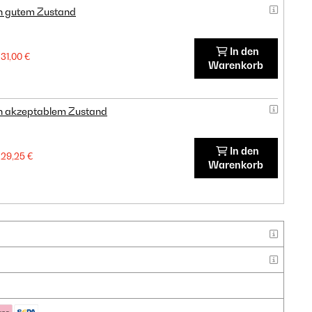
in gutem Zustand
In den
31,00 €
Warenkorb
in akzeptablem Zustand
In den
29,25 €
Warenkorb