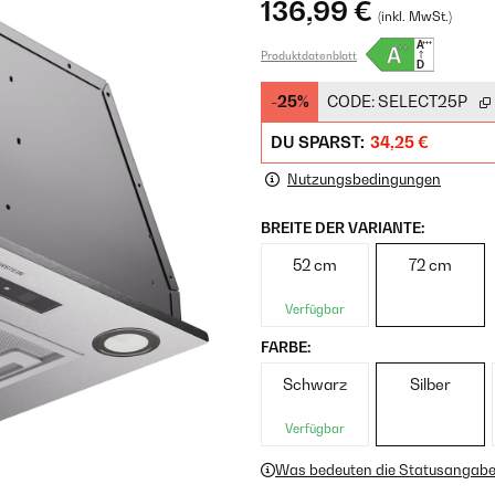
136,99 €
(inkl. MwSt.)
Produktdatenblatt
-25%
CODE:
SELECT25P
DU SPARST:
34,25 €
Nutzungsbedingungen
BREITE DER VARIANTE:
52 cm
72 cm
Verfügbar
FARBE:
Schwarz
Silber
Verfügbar
Was bedeuten die Statusangab