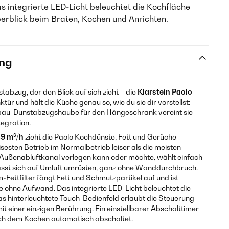
s integrierte LED-Licht beleuchtet die Kochfläche
berblick beim Braten, Kochen und Anrichten.
ng
tabzug, der den Blick auf sich zieht – die
Klarstein Paolo
ür und hält die Küche genau so, wie du sie dir vorstellst:
rbau-Dunstabzugshaube für den Hängeschrank vereint sie
tegration.
9 m³/h
zieht die Paolo Kochdünste, Fett und Gerüche
isesten Betrieb im Normalbetrieb leiser als die meisten
ußenabluftkanal verlegen kann oder möchte, wählt einfach
ässt sich auf Umluft umrüsten, ganz ohne Wanddurchbruch.
ettfilter fängt Fett und Schmutzpartikel auf und ist
 ohne Aufwand. Das integrierte LED-Licht beleuchtet die
s hinterleuchtete Touch-Bedienfeld erlaubt die Steuerung
t einer einzigen Berührung. Ein einstellbarer Abschalttimer
ach dem Kochen automatisch abschaltet.