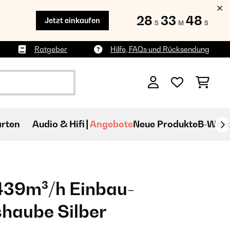
28
33
47
Jetzt einkaufen
S
M
S
Ratgeber
Hilfe, FAQs und Rücksendung
rten
Audio & Hifi
Angebote
Neue Produkte
B-War
439m³/h Einbau-
haube Silber