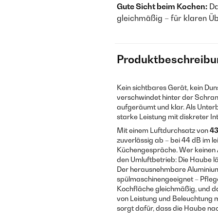
Gute Sicht beim Kochen:
Da
gleichmäßig – für klaren Ü
Produktbeschreibu
Kein sichtbares Gerät, kein Duns
verschwindet hinter der Schrankt
aufgeräumt und klar. Als Unte
starke Leistung mit diskreter In
Mit einem Luftdurchsatz von
43
zuverlässig ab – bei 44 dB im le
Küchengespräche. Wer keinen A
den Umluftbetrieb: Die Haube l
Der herausnehmbare Aluminium-F
spülmaschinengeeignet – Pflege
Kochfläche gleichmäßig, und da
von Leistung und Beleuchtung mi
sorgt dafür, dass die Haube n