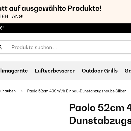
att auf ausgewählte Produkte!
48H LANG!
€*
limageräte
Luftverbesserer
Outdoor Grills
Ga
auhauben
Paolo 52cm 439m³/h Einbau-Dunstabzugshaube Silber
Paolo 52cm 
Dunstabzugs