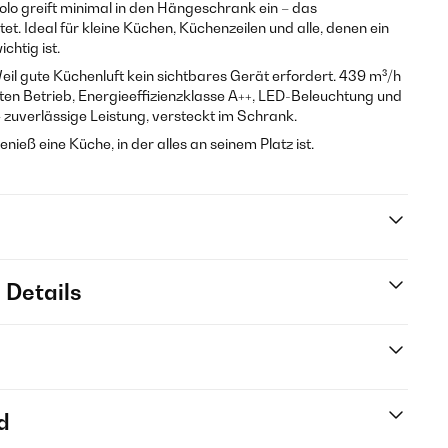
o greift minimal in den Hängeschrank ein – das
t. Ideal für kleine Küchen, Küchenzeilen und alle, denen ein
chtig ist.
il gute Küchenluft kein sichtbares Gerät erfordert. 439 m³/h
ten Betrieb, Energieeffizienzklasse A++, LED-Beleuchtung und
– zuverlässige Leistung, versteckt im Schrank.
enieß eine Küche, in der alles an seinem Platz ist.
 Details
d