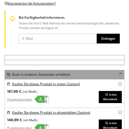
Was bedeuten die Statusangaben?
Bei Verfügbarkeit informieren.
Geben Sie Ihre E-Mail-Adresse ein und wir benachrichtigen Sie, sobald das
Produkt wieder verfügbar ist.
Eintragen
Auch in anderen Zuständen erhältlich
Kaufen Sie dieses Produkt in gutem Zustand
167,99 €
(inkl. MwSt.)
In den
Produktdatenblatt
Warenkorb
Kaufen Sie dieses Produkt in akzeptablem Zustand
146,99 €
(inkl. MwSt.)
In den
Produktdatenblatt
Warenkorb