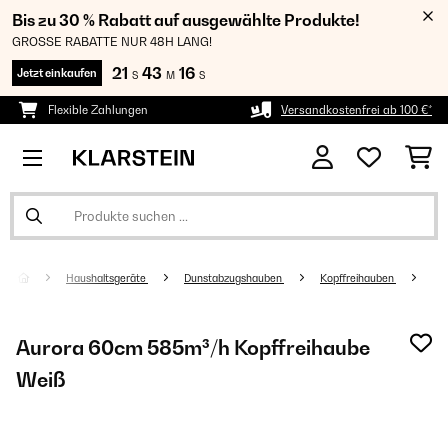
Bis zu 30 % Rabatt auf ausgewählte Produkte!
GROSSE RABATTE NUR 48H LANG!
21
43
15
Jetzt einkaufen
S
M
S
Flexible Zahlungen
Versandkostenfrei ab 100 €*
Haushaltsgeräte
Dunstabzugshauben
Kopffreihauben
Aurora 60cm 585m³/h Kopffreihaube
Weiß