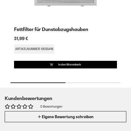
Fettfilter für Dunstabzugshauben
A
31,99 €
43
ARTIKELNUMMER: 10035416
AR
In den Warenkorb
Kundenbewertungen
0 Bewertungen
Eigene Bewertung schreiben