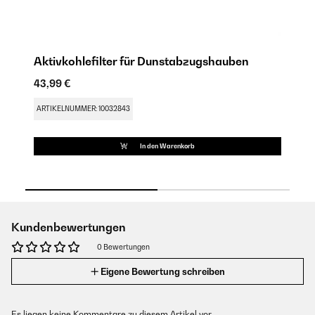
Aktivkohlefilter für Dunstabzugshauben
Fe
43,99 €
31
ARTIKELNUMMER: 10032843
AR
In den Warenkorb
Kundenbewertungen
0 Bewertungen
Eigene Bewertung schreiben
Es liegen keine Kommentare zu diesem Artikel vor.