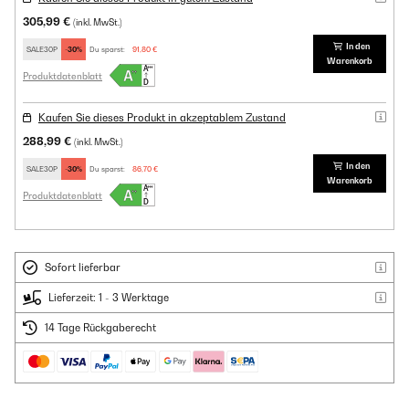
305,99 €
(inkl. MwSt.)
In den
SALE30P
-30%
Du sparst:
91,80 €
Warenkorb
Produktdatenblatt
Kaufen Sie dieses Produkt in akzeptablem Zustand
288,99 €
(inkl. MwSt.)
In den
SALE30P
-30%
Du sparst:
86,70 €
Warenkorb
Produktdatenblatt
Sofort lieferbar
Lieferzeit: 1 - 3 Werktage
14 Tage Rückgaberecht