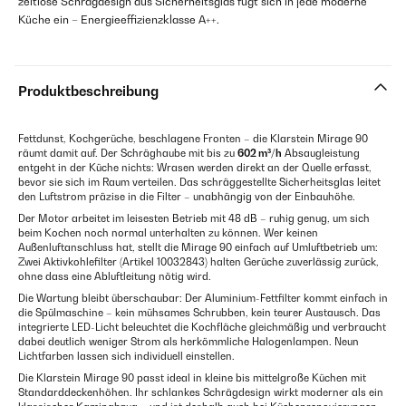
zeitlose Schrägdesign aus Sicherheitsglas fügt sich in jede moderne
Küche ein – Energieeffizienzklasse A++.
Produktbeschreibung
Fettdunst, Kochgerüche, beschlagene Fronten – die Klarstein Mirage 90
räumt damit auf. Der Schräghaube mit bis zu
602 m³/h
Absaugleistung
entgeht in der Küche nichts: Wrasen werden direkt an der Quelle erfasst,
bevor sie sich im Raum verteilen. Das schräggestellte Sicherheitsglas leitet
den Luftstrom präzise in die Filter – unabhängig von der Einbauhöhe.
Der Motor arbeitet im leisesten Betrieb mit 48 dB – ruhig genug, um sich
beim Kochen noch normal unterhalten zu können. Wer keinen
Außenluftanschluss hat, stellt die Mirage 90 einfach auf Umluftbetrieb um:
Zwei Aktivkohlefilter (Artikel 10032843) halten Gerüche zuverlässig zurück,
ohne dass eine Abluftleitung nötig wird.
Die Wartung bleibt überschaubar: Der Aluminium-Fettfilter kommt einfach in
die Spülmaschine – kein mühsames Schrubben, kein teurer Austausch. Das
integrierte LED-Licht beleuchtet die Kochfläche gleichmäßig und verbraucht
dabei deutlich weniger Strom als herkömmliche Halogenlampen. Neun
Lichtfarben lassen sich individuell einstellen.
Die Klarstein Mirage 90 passt ideal in kleine bis mittelgroße Küchen mit
Standarddeckenhöhen. Ihr schlankes Schrägdesign wirkt moderner als ein