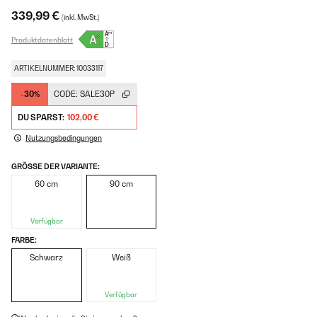
339,99 €
(inkl. MwSt.)
Produktdatenblatt
ARTIKELNUMMER: 10033117
-30%
CODE:
SALE30P
DU SPARST:
102,00 €
Nutzungsbedingungen
GRÖSSE DER VARIANTE:
60 cm
90 cm
Verfügbar
FARBE:
Schwarz
Weiß
Verfügbar