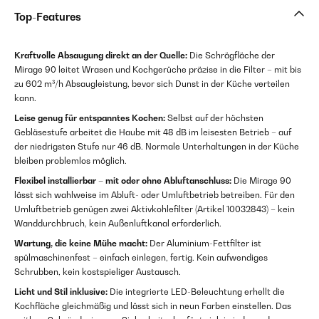
Top-Features
Kraftvolle Absaugung direkt an der Quelle:
Die Schrägfläche der
Mirage 90 leitet Wrasen und Kochgerüche präzise in die Filter – mit bis
zu 602 m³/h Absaugleistung, bevor sich Dunst in der Küche verteilen
kann.
Leise genug für entspanntes Kochen:
Selbst auf der höchsten
Gebläsestufe arbeitet die Haube mit 48 dB im leisesten Betrieb – auf
der niedrigsten Stufe nur 46 dB. Normale Unterhaltungen in der Küche
bleiben problemlos möglich.
Flexibel installierbar – mit oder ohne Abluftanschluss:
Die Mirage 90
lässt sich wahlweise im Abluft- oder Umluftbetrieb betreiben. Für den
Umluftbetrieb genügen zwei Aktivkohlefilter (Artikel 10032843) – kein
Wanddurchbruch, kein Außenluftkanal erforderlich.
Wartung, die keine Mühe macht:
Der Aluminium-Fettfilter ist
spülmaschinenfest – einfach einlegen, fertig. Kein aufwendiges
Schrubben, kein kostspieliger Austausch.
Licht und Stil inklusive:
Die integrierte LED-Beleuchtung erhellt die
Kochfläche gleichmäßig und lässt sich in neun Farben einstellen. Das