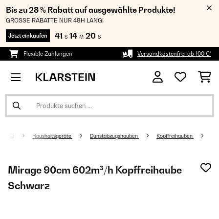
Bis zu 28 % Rabatt auf ausgewählte Produkte!
GROSSE RABATTE NUR 48H LANG!
41
14
19
Jetzt einkaufen
S
M
S
Flexible Zahlungen
Versandkostenfrei ab 100 €*
Haushaltsgeräte
Dunstabzugshauben
Kopffreihauben
Mirage 90cm 602m³/h Kopffreihaube
Schwarz