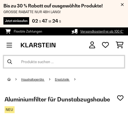
Bis zu 30 % Rabatt auf ausgewählte Produkte!
GROSSE RABATTE NUR 48H LANG!
02
47
23
Jetzt einkaufen
S
M
S
Flexible Zahlungen
Versandkostenfrei ab 100 €*
Haushaltsgeräte
Ersatzteile
Aluminiumfilter für Dunstabzugshaube
NEU