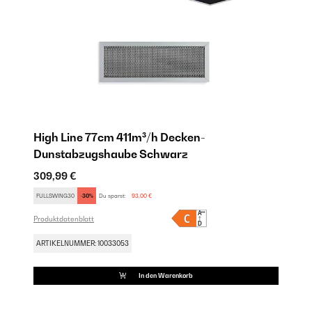
High Line 77cm 411m³/h Decken-
H
Dunstabzugshaube Schwarz
D
309,99 €
35
FULLSWING30
-30%
Du sparst:
93,00 €
FU
Produktdatenblatt
Pro
ARTIKELNUMMER: 10033053
AR
In den Warenkorb