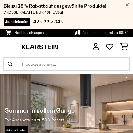
Bis zu 28 % Rabatt auf ausgewählte Produkte!
GROSSE RABATTE NUR 48H LANG!
42
22
33
Jetzt einkaufen
S
M
S
Flexible Zahlungen
Versandkostenfrei ab 100 €*
Sommer in vollem Gange
Top Angebote bis zu 50 % Rabatt
Jetzt einkaufen