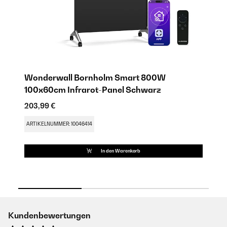
Wonderwall Bornholm Smart 800W
W
100x60cm Infrarot-Panel​​ Schwarz
1
203,99 €
13
ARTIKELNUMMER: 10046414
AR
In den Warenkorb
Kundenbewertungen