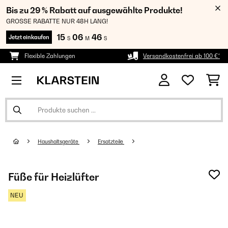
Bis zu 29 % Rabatt auf ausgewählte Produkte!
GROSSE RABATTE NUR 48H LANG!
15
06
46
Jetzt einkaufen
S
M
S
Flexible Zahlungen
Versandkostenfrei ab 100 €*
Haushaltsgeräte
Ersatzteile
Füße für Heizlüfter
NEU