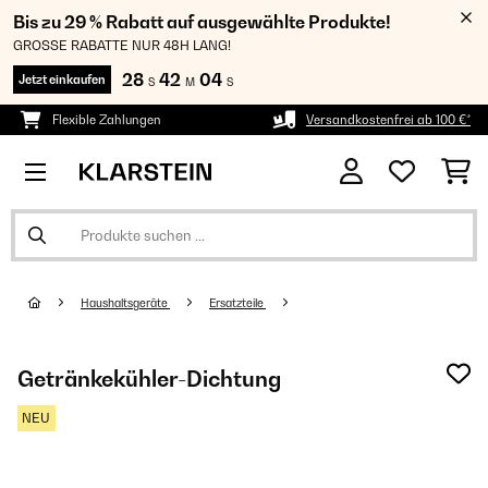
Bis zu 29 % Rabatt auf ausgewählte Produkte!
GROSSE RABATTE NUR 48H LANG!
28
42
03
Jetzt einkaufen
S
M
S
Flexible Zahlungen
Versandkostenfrei ab 100 €*
Haushaltsgeräte
Ersatzteile
Getränkekühler-Dichtung
NEU