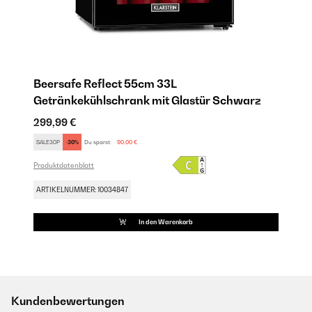
Beersafe Reflect 55cm 33L
Getränkekühlschrank mit Glastür​ Schwarz
299,99 €
SALE30P
-30%
Du sparst:
90,00 €
Produktdatenblatt
ARTIKELNUMMER: 10034847
In den Warenkorb
Kundenbewertungen