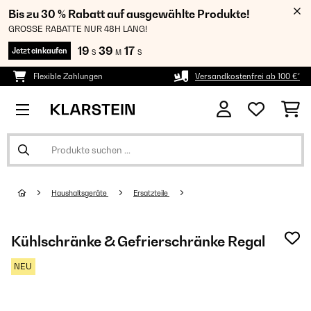
Bis zu 30 % Rabatt auf ausgewählte Produkte!
GROSSE RABATTE NUR 48H LANG!
19
39
17
Jetzt einkaufen
S
M
S
Flexible Zahlungen
Versandkostenfrei ab 100 €*
Haushaltsgeräte
Ersatzteile
Kühlschränke & Gefrierschränke Regal
NEU