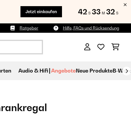
42
33
31
Jetzt einkaufen
S
M
S
Ratgeber
Hilfe, FAQs und Rücksendung
rten
Audio & Hifi
Angebote
Neue Produkte
B-War
hrankregal