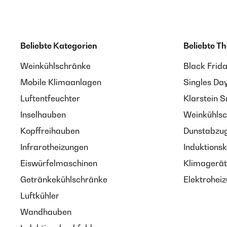
Beliebte Kategorien
Beliebte T
Weinkühlschränke
Black Frid
Mobile Klimaanlagen
Singles Da
Luftentfeuchter
Klarstein 
Inselhauben
Weinkühlsc
Kopffreihauben
Dunstabzug
Infrarotheizungen
Induktionsk
Eiswürfelmaschinen
Klimagerät
Getränkekühlschränke
Elektroheiz
Luftkühler
Wandhauben