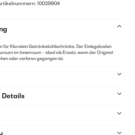
Artikelnummern: 10039904
ng
den für Klarstein Getränkekühlschränke. Der Einlegeboden
tauraum im Innenraum – ideal als Ersatz, wenn der Original-
hen oder verloren gegangen ist.
 Details