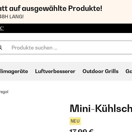
att auf ausgewählte Produkte!
48H LANG!
€*
limageräte
Luftverbesserer
Outdoor Grills
Ga
regal
Mini-Kühlsc
NEU