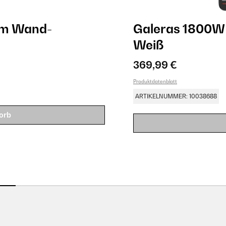
cm Wand-
Galeras 1800W
Weiß
369,99 €
Produktdatenblatt
ARTIKELNUMMER: 10038688
orb