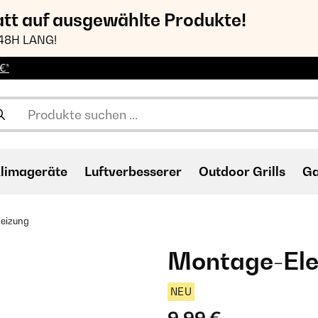
att auf ausgewählte Produkte!
48H LANG!
€*
limageräte
Luftverbesserer
Outdoor Grills
Ga
eizung
Montage-Ele
NEU