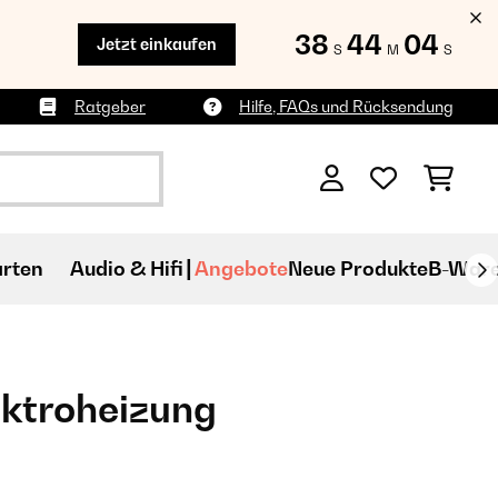
38
44
03
Jetzt einkaufen
S
M
S
Ratgeber
Hilfe, FAQs und Rücksendung
rten
Audio & Hifi
Angebote
Neue Produkte
B-War
ktroheizung