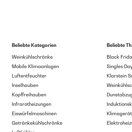
Beliebte Kategorien
Beliebte T
Weinkühlschränke
Black Frid
Mobile Klimaanlagen
Singles Da
Luftentfeuchter
Klarstein 
Inselhauben
Weinkühlsc
Kopffreihauben
Dunstabzug
Infrarotheizungen
Induktionsk
Eiswürfelmaschinen
Klimagerät
Getränkekühlschränke
Elektroheiz