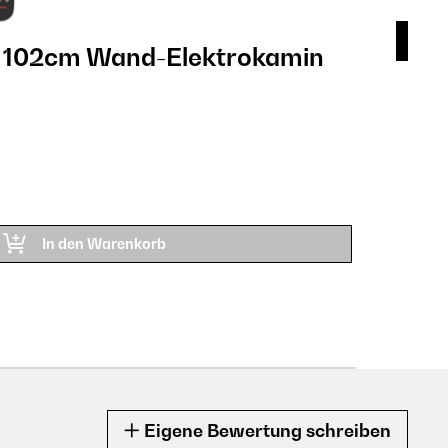
 102cm Wand-Elektrokamin​
Ga
Sc
306
SALE
Produkt
ARTIK
In den Warenkorb
Eigene Bewertung schreiben