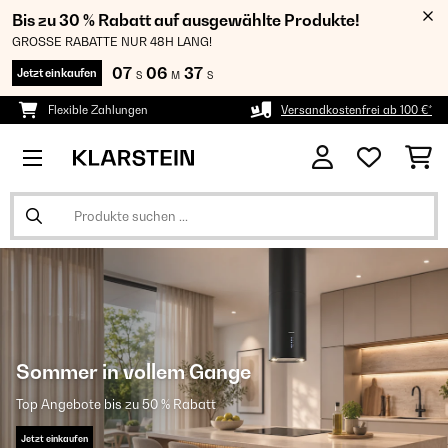
Bis zu 30 % Rabatt auf ausgewählte Produkte!
GROSSE RABATTE NUR 48H LANG!
07
06
36
Jetzt einkaufen
S
M
S
Flexible Zahlungen
Versandkostenfrei ab 100 €*
Sommer in vollem Gange
Top Angebote bis zu 50 % Rabatt
Jetzt einkaufen