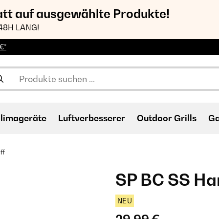
att auf ausgewählte Produkte!
48H LANG!
€*
limageräte
Luftverbesserer
Outdoor Grills
Ga
ff
SP BC SS Han
NEU