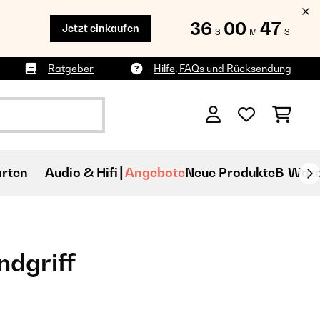
36
00
46
Jetzt einkaufen
S
M
S
Ratgeber
Hilfe, FAQs und Rücksendung
rten
Audio & Hifi
Angebote
Neue Produkte
B-War
dgriff