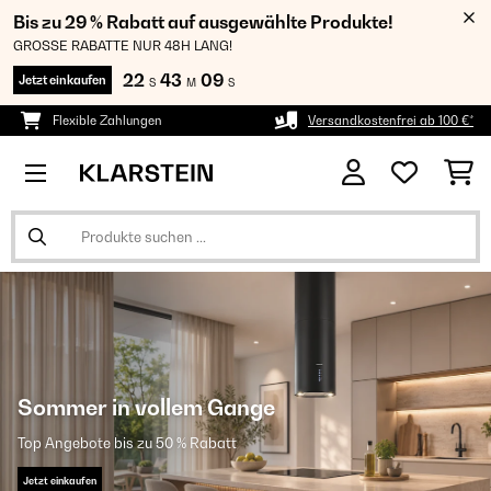
Bis zu 29 % Rabatt auf ausgewählte Produkte!
GROSSE RABATTE NUR 48H LANG!
22
43
09
Jetzt einkaufen
S
M
S
Flexible Zahlungen
Versandkostenfrei ab 100 €*
Sommer in vollem Gange
Top Angebote bis zu 50 % Rabatt
Jetzt einkaufen