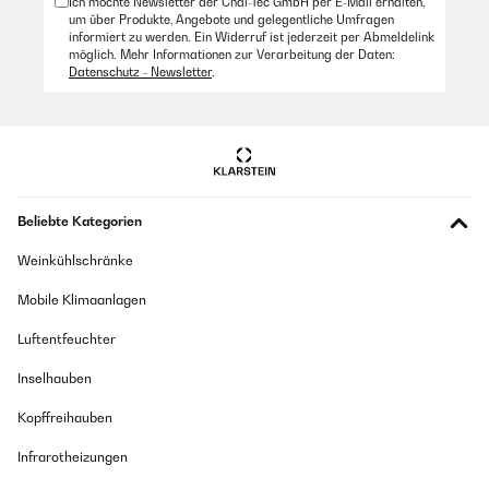
Ich möchte Newsletter der Chal-Tec GmbH per E-Mail erhalten,
um über Produkte, Angebote und gelegentliche Umfragen
informiert zu werden. Ein Widerruf ist jederzeit per Abmeldelink
möglich. Mehr Informationen zur Verarbeitung der Daten:
Datenschutz - Newsletter
.
Beliebte Kategorien
Weinkühlschränke
Mobile Klimaanlagen
Luftentfeuchter
Inselhauben
Kopffreihauben
Infrarotheizungen