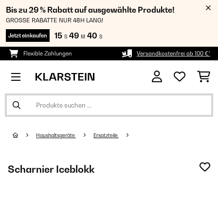
Bis zu 29 % Rabatt auf ausgewählte Produkte!
GROSSE RABATTE NUR 48H LANG!
15
49
38
Jetzt einkaufen
S
M
S
Flexible Zahlungen
Versandkostenfrei ab 100 €*
Haushaltsgeräte
Ersatzteile
Scharnier Iceblokk