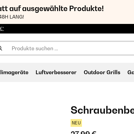
att auf ausgewählte Produkte!
48H LANG!
€*
limageräte
Luftverbesserer
Outdoor Grills
Ga
Schraubenbe
NEU