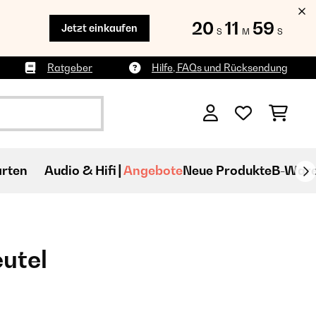
20
11
58
Jetzt einkaufen
S
M
S
Ratgeber
Hilfe, FAQs und Rücksendung
rten
Audio & Hifi
Angebote
Neue Produkte
B-War
utel