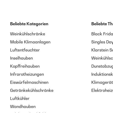
Beliebte Kategorien
Beliebte T
Weinkühlschränke
Black Frid
Mobile Klimaanlagen
Singles Da
Luftentfeuchter
Klarstein 
Inselhauben
Weinkühlsc
Kopffreihauben
Dunstabzug
Infrarotheizungen
Induktionsk
Eiswürfelmaschinen
Klimagerät
Getränkekühlschränke
Elektroheiz
Luftkühler
Wandhauben