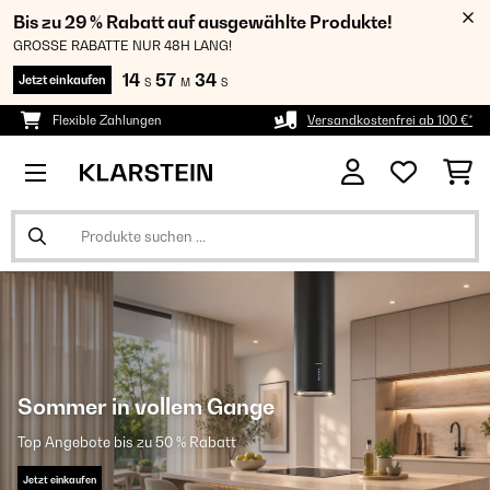
Bis zu 29 % Rabatt auf ausgewählte Produkte!
GROSSE RABATTE NUR 48H LANG!
14
57
33
Jetzt einkaufen
S
M
S
Flexible Zahlungen
Versandkostenfrei ab 100 €*
Sommer in vollem Gange
Top Angebote bis zu 50 % Rabatt
Jetzt einkaufen