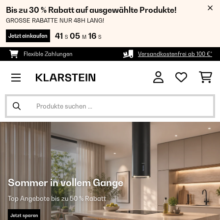
Bis zu 30 % Rabatt auf ausgewählte Produkte!
GROSSE RABATTE NUR 48H LANG!
41
05
15
Jetzt einkaufen
S
M
S
Flexible Zahlungen
Versandkostenfrei ab 100 €*
Sommer in vollem Gange
Top Angebote bis zu 50 % Rabatt
Jetzt sparen