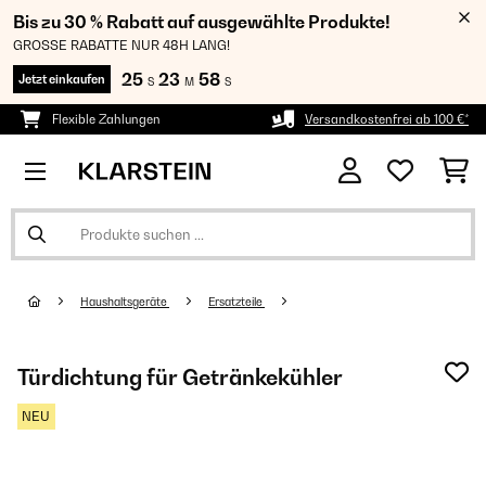
Bis zu 30 % Rabatt auf ausgewählte Produkte!
GROSSE RABATTE NUR 48H LANG!
25
23
56
Jetzt einkaufen
S
M
S
Flexible Zahlungen
Versandkostenfrei ab 100 €*
Haushaltsgeräte
Ersatzteile
Türdichtung für Getränkekühler
NEU