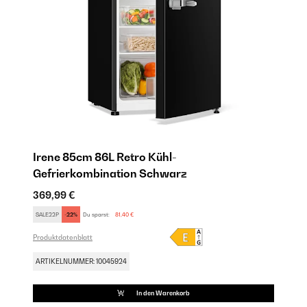
Irene 85cm 86L Retro Kühl-
B
Gefrierkombination​ Schwarz
Ge
369,99 €
36
SALE22P
-22%
Du sparst:
81,40 €
SA
Produktdatenblatt
Pro
ARTIKELNUMMER: 10045924
AR
In den Warenkorb