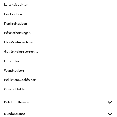
Luftentfeuchter
Inselhauben
Kopffreihauben
Infrarotheizungen
Eiswürfelmaschinen
Getränkekühlschränke
Luftkühler
Wandhauben
Induktionskochfelder
Gaskochfelder
Beliebte Themen
Kundendienst