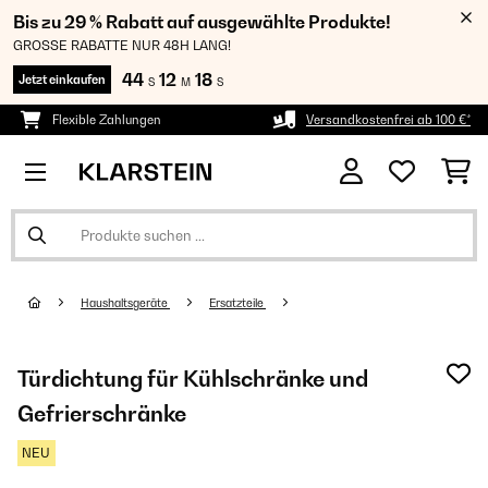
Bis zu 29 % Rabatt auf ausgewählte Produkte!
GROSSE RABATTE NUR 48H LANG!
44
12
18
Jetzt einkaufen
S
M
S
Flexible Zahlungen
Versandkostenfrei ab 100 €*
Haushaltsgeräte
Ersatzteile
Türdichtung für Kühlschränke und
Gefrierschränke
NEU