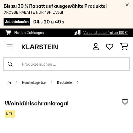
Bis zu 30 % Rabatt auf ausgewählte Produkte!
GROSSE RABATTE NUR 48H LANG!
04
20
48
Jetzt einkaufen
S
M
S
Flexible Zahlungen
Versandkostenfrei ab 100 €*
Haushaltsgeräte
Ersatzteile
Weinkühlschrankregal
NEU