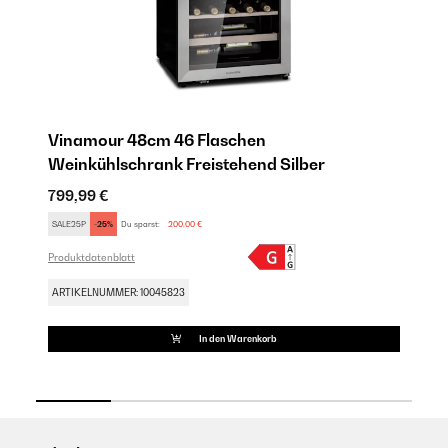
Vinamour 48cm 46 Flaschen
B
Weinkühlschrank Freistehend​ Silber
2
799,99 €
84
SALE25P
-25%
Du sparst:
200,00 €
SA
Produktdatenblatt
Pro
ARTIKELNUMMER: 10045823
AR
In den Warenkorb