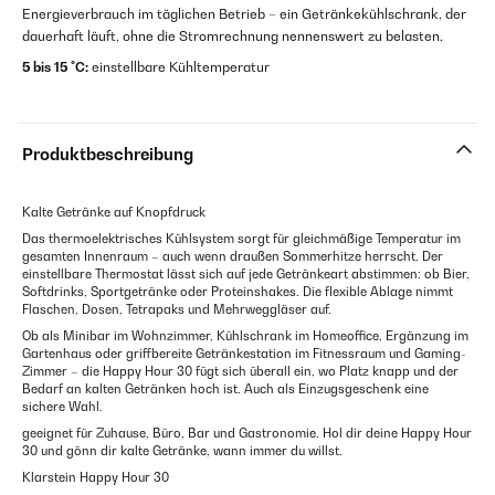
Energieverbrauch im täglichen Betrieb – ein Getränkekühlschrank, der
dauerhaft läuft, ohne die Stromrechnung nennenswert zu belasten.
5 bis 15 °C:
einstellbare Kühltemperatur
Produktbeschreibung
Kalte Getränke auf Knopfdruck
Das thermoelektrisches Kühlsystem sorgt für gleichmäßige Temperatur im
gesamten Innenraum – auch wenn draußen Sommerhitze herrscht. Der
einstellbare Thermostat lässt sich auf jede Getränkeart abstimmen: ob Bier,
Softdrinks, Sportgetränke oder Proteinshakes. Die flexible Ablage nimmt
Flaschen, Dosen, Tetrapaks und Mehrweggläser auf.
Ob als Minibar im Wohnzimmer, Kühlschrank im Homeoffice, Ergänzung im
Gartenhaus oder griffbereite Getränkestation im Fitnessraum und Gaming-
Zimmer – die Happy Hour 30 fügt sich überall ein, wo Platz knapp und der
Bedarf an kalten Getränken hoch ist. Auch als Einzugsgeschenk eine
sichere Wahl.
geeignet für Zuhause, Büro, Bar und Gastronomie. Hol dir deine Happy Hour
30 und gönn dir kalte Getränke, wann immer du willst.
Klarstein Happy Hour 30