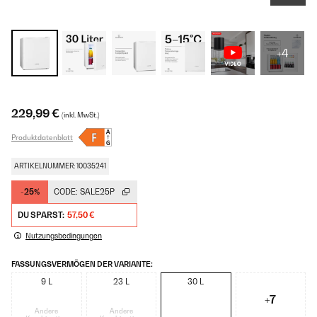
+4
229,99 €
(inkl. MwSt.)
Produktdatenblatt
ARTIKELNUMMER: 10035241
-25%
CODE:
SALE25P
DU SPARST:
57,50 €
Nutzungsbedingungen
FASSUNGSVERMÖGEN DER VARIANTE:
9 L
23 L
30 L
+7
Andere
Andere