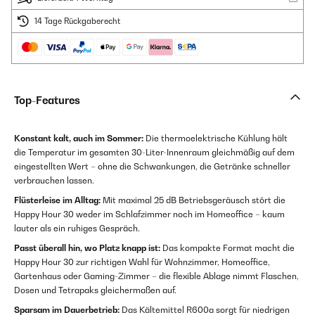
14 Tage Rückgaberecht
Top-Features
Konstant kalt, auch im Sommer:
Die thermoelektrische Kühlung hält
die Temperatur im gesamten 30-Liter-Innenraum gleichmäßig auf dem
eingestellten Wert – ohne die Schwankungen, die Getränke schneller
verbrauchen lassen.
Flüsterleise im Alltag:
Mit maximal 25 dB Betriebsgeräusch stört die
Happy Hour 30 weder im Schlafzimmer noch im Homeoffice – kaum
lauter als ein ruhiges Gespräch.
Passt überall hin, wo Platz knapp ist:
Das kompakte Format macht die
Happy Hour 30 zur richtigen Wahl für Wohnzimmer, Homeoffice,
Gartenhaus oder Gaming-Zimmer – die flexible Ablage nimmt Flaschen,
Dosen und Tetrapaks gleichermaßen auf.
Sparsam im Dauerbetrieb:
Das Kältemittel R600a sorgt für niedrigen