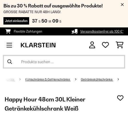
Bis zu 30 % Rabatt auf ausgewählte Produkte!
GROSSE RABATTE NUR 48H LANG!
37
50
09
Jetzt einkaufen
S
M
S
Flexible Zahlungen
Versandkostenfrei ab 100 €*
altsgeräte
Kühlschränke & Gefrierschränke
Getränkekühlschränke
Happy Hour 48cm 30L Kleiner
Getränkekühlschrank Weiß