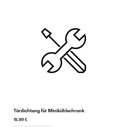
Türdichtung für Minikühlschrank
R
15,99 €
9,