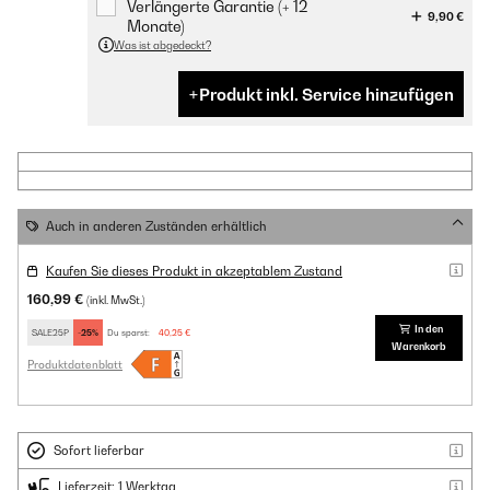
Verlängerte Garantie (+ 12
9,90 €
Monate)
Was ist abgedeckt?
Produkt inkl. Service hinzufügen
Auch in anderen Zuständen erhältlich
Kaufen Sie dieses Produkt in akzeptablem Zustand
160,99 €
(inkl. MwSt.)
In den
SALE25P
-25%
Du sparst:
40,25 €
Warenkorb
Produktdatenblatt
Sofort lieferbar
Lieferzeit: 1 Werktag