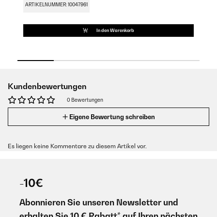
ARTIKELNUMMER: 10047961
AR
In den Warenkorb
Kundenbewertungen
0 Bewertungen
Eigene Bewertung schreiben
Es liegen keine Kommentare zu diesem Artikel vor.
-10€
Abonnieren Sie unseren Newsletter und
erhalten Sie 10 € Rabatt* auf Ihren nächsten