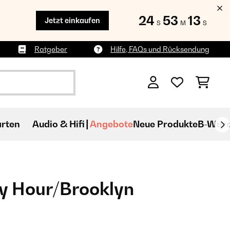
24
53
11
Jetzt einkaufen
S
M
S
Ratgeber
Hilfe, FAQs und Rücksendung
rten
Audio & Hifi
Angebote
Neue Produkte
B-War
y Hour/Brooklyn