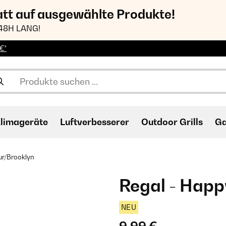
att auf ausgewählte Produkte!
48H LANG!
€*
limageräte
Luftverbesserer
Outdoor Grills
Ga
ur/Brooklyn
Regal - Happ
NEU