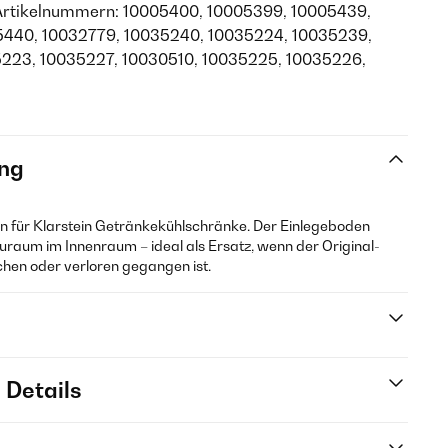
Artikelnummern: 10005400, 10005399, 10005439,
5440, 10032779, 10035240, 10035224, 10035239,
223, 10035227, 10030510, 10035225, 10035226,
ng
den für Klarstein Getränkekühlschränke. Der Einlegeboden
tauraum im Innenraum – ideal als Ersatz, wenn der Original-
hen oder verloren gegangen ist.
 Details