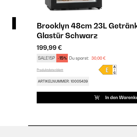
Brooklyn 48cm 23L Getränk
Glastür​ Schwarz
199,99 €
SALE15P
-15%
Du sparst:
30,00 €
Produktdatenblatt
ARTIKELNUMMER: 10005439
In den Warenk