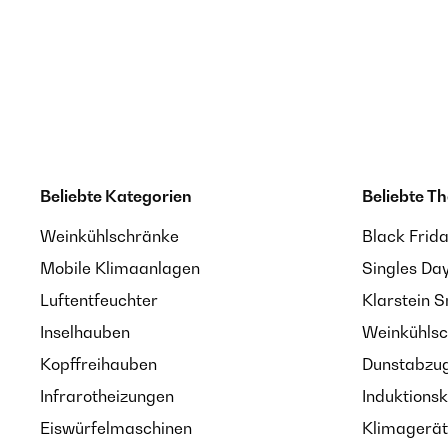
Beliebte Kategorien
Beliebte T
Weinkühlschränke
Black Frid
Mobile Klimaanlagen
Singles Da
Luftentfeuchter
Klarstein 
Inselhauben
Weinkühlsc
Kopffreihauben
Dunstabzug
Infrarotheizungen
Induktionsk
Eiswürfelmaschinen
Klimagerät