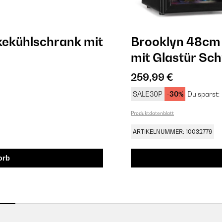
ekühlschrank mit
Brooklyn 48cm
mit Glastür​ Sc
259,99 €
SALE30P
-30%
Du sparst:
Produktdatenblatt
ARTIKELNUMMER: 10032779
orb