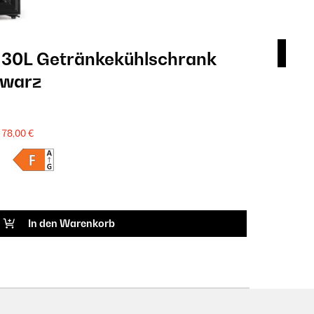
 30L Getränkekühlschrank
Hap
hwarz
Ge
229
SALE
78,00 €
Produkt
ARTIK
In den Warenkorb