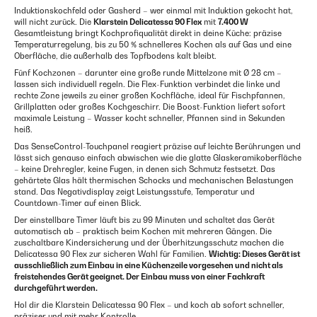
Induktionskochfeld oder Gasherd – wer einmal mit Induktion gekocht hat,
will nicht zurück. Die
Klarstein Delicatessa 90 Flex
mit
7.400 W
Gesamtleistung bringt Kochprofiqualität direkt in deine Küche: präzise
Temperaturregelung, bis zu 50 % schnelleres Kochen als auf Gas und eine
Oberfläche, die außerhalb des Topfbodens kalt bleibt.
Fünf Kochzonen – darunter eine große runde Mittelzone mit Ø 28 cm –
lassen sich individuell regeln. Die Flex-Funktion verbindet die linke und
rechte Zone jeweils zu einer großen Kochfläche, ideal für Fischpfannen,
Grillplatten oder großes Kochgeschirr. Die Boost-Funktion liefert sofort
maximale Leistung – Wasser kocht schneller, Pfannen sind in Sekunden
heiß.
Das SenseControl-Touchpanel reagiert präzise auf leichte Berührungen und
lässt sich genauso einfach abwischen wie die glatte Glaskeramikoberfläche
– keine Drehregler, keine Fugen, in denen sich Schmutz festsetzt. Das
gehärtete Glas hält thermischen Schocks und mechanischen Belastungen
stand. Das Negativdisplay zeigt Leistungsstufe, Temperatur und
Countdown-Timer auf einen Blick.
Der einstellbare Timer läuft bis zu 99 Minuten und schaltet das Gerät
automatisch ab – praktisch beim Kochen mit mehreren Gängen. Die
zuschaltbare Kindersicherung und der Überhitzungsschutz machen die
Delicatessa 90 Flex zur sicheren Wahl für Familien.
Wichtig: Dieses Gerät ist
ausschließlich zum Einbau in eine Küchenzeile vorgesehen und nicht als
freistehendes Gerät geeignet. Der Einbau muss von einer Fachkraft
durchgeführt werden.
Hol dir die Klarstein Delicatessa 90 Flex – und koch ab sofort schneller,
präziser und mit mehr Kontrolle.