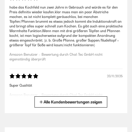
habe das Kochfeld nun zwei Jahre in Gebrauch und würde es für den
Preis definitiv wieder kaufen.klar muss man ein paar Abstriche
machen, es ist nicht komplett geräuschlos, bei manchen
Töpfen/Pfannen brummt es etwas jedoch kommt die Induktionskraft an
und bringt alles super schnell zum Kochen. Es gibt auch eine praktische
Warmhalte Funktion.Wenn man mit drei größeren Töpfen und Pfannen
kocht, ist man logischerweise aufgrund der kompakten Anordnung
etwas eingeschränkt. (z. b. Große Pfanne, großer Suppen/Nudeltopf +
größerer Topf für Soße wird kaum/nicht funktionieren)
Amazon Benutzer – Bewertung durch Chal-Tec GmbH nicht
eigenständig überprüft
23/11/2025
Super Qualität
Amazon Benutzer – Bewertung durch Chal-Tec GmbH nicht
eigenständig überprüft
Alle Kundenbewertungen zeigen
20/10/2025
Sehr schnelles aufheizen, leiser Betrieb. Wirkt und ist hochwertig