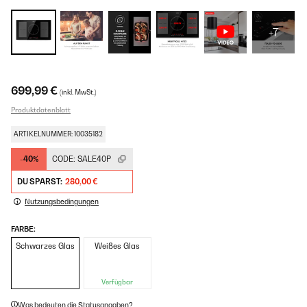
+7
699,99 €
(inkl. MwSt.)
Produktdatenblatt
ARTIKELNUMMER: 10035182
-40%
CODE:
SALE40P
DU SPARST:
280,00 €
Nutzungsbedingungen
FARBE:
Schwarzes Glas
Weißes Glas
Verfügbar
Was bedeuten die Statusangaben?