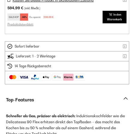
Kaufen Sie dieses Produkt in akzeptablem Zustand
594,99 €
(inkl. MwSt.)
In den
SALE40P
-40%
Du sparst:
238,00 €
Warenkorb
Produktdatenblatt
Sofort lieferbar
Lieferzeit: 1 - 2 Werktage
14 Tage Rückgaberecht
Top-Features
Schneller als Gas, präziser als elektrisch:
Induktionskochfelder wie die
Delicatessa 90 Flex erhitzen direkt den Topfboden – das macht das
Kochen bis zu 50 % schneller als auf einem Gasherd, während die
Fläche um den Topf kalt bleibt.