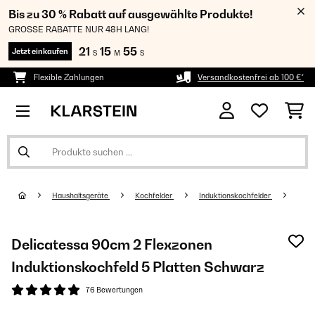
Bis zu 30 % Rabatt auf ausgewählte Produkte!
GROSSE RABATTE NUR 48H LANG!
21
15
54
Jetzt einkaufen
S
M
S
Flexible Zahlungen
Versandkostenfrei ab 100 €*
Haushaltsgeräte
Kochfelder
Induktionskochfelder
Delicatessa 90cm 2 Flexzonen
Induktionskochfeld 5 Platten Schwarz
76 Bewertungen