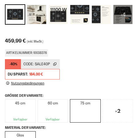
+4
459,99 €
(inkl. MwSt.)
ARTIKELNUMMER: 10038376
-40%
CODE:
SALE40P
DU SPARST:
184,00 €
Nutzungsbedingungen
GRÖSSE DER VARIANTE:
45 cm
60 cm
75 cm
+2
Verfügbar
Verfügbar
MATERIAL DER VARIANTE:
Glas