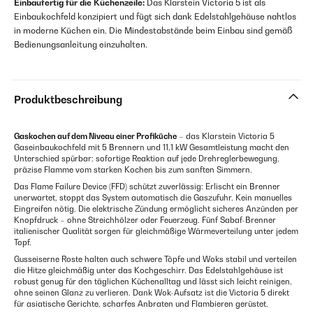
Einbaufertig für die Küchenzeile:
Das Klarstein Victoria 5 ist als
Einbaukochfeld konzipiert und fügt sich dank Edelstahlgehäuse nahtlos
in moderne Küchen ein. Die Mindestabstände beim Einbau sind gemäß
Bedienungsanleitung einzuhalten.
Produktbeschreibung
Gaskochen auf dem Niveau einer Profiküche
– das Klarstein Victoria 5
Gaseinbaukochfeld mit 5 Brennern und 11,1 kW Gesamtleistung macht den
Unterschied spürbar: sofortige Reaktion auf jede Drehreglerbewegung,
präzise Flamme vom starken Kochen bis zum sanften Simmern.
Das Flame Failure Device (FFD) schützt zuverlässig: Erlischt ein Brenner
unerwartet, stoppt das System automatisch die Gaszufuhr. Kein manuelles
Eingreifen nötig. Die elektrische Zündung ermöglicht sicheres Anzünden per
Knopfdruck – ohne Streichhölzer oder Feuerzeug. Fünf Sabaf-Brenner
italienischer Qualität sorgen für gleichmäßige Wärmeverteilung unter jedem
Topf.
Gusseiserne Roste halten auch schwere Töpfe und Woks stabil und verteilen
die Hitze gleichmäßig unter das Kochgeschirr. Das Edelstahlgehäuse ist
robust genug für den täglichen Küchenalltag und lässt sich leicht reinigen,
ohne seinen Glanz zu verlieren. Dank Wok-Aufsatz ist die Victoria 5 direkt
für asiatische Gerichte, scharfes Anbraten und Flambieren gerüstet.