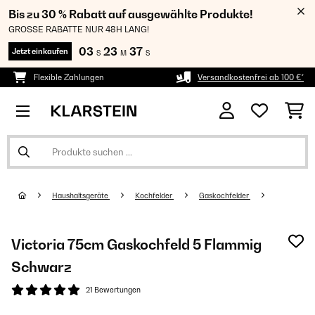
Bis zu 30 % Rabatt auf ausgewählte Produkte!
GROSSE RABATTE NUR 48H LANG!
03
23
37
Jetzt einkaufen
S
M
S
Flexible Zahlungen
Versandkostenfrei ab 100 €*
Haushaltsgeräte
Kochfelder
Gaskochfelder
Victoria 75cm Gaskochfeld 5 Flammig
Schwarz
21 Bewertungen