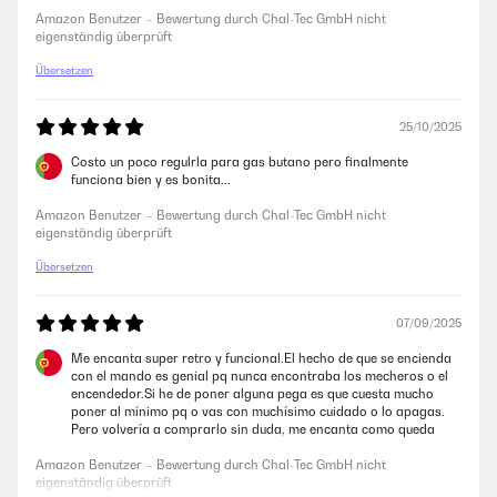
Amazon Benutzer – Bewertung durch Chal-Tec GmbH nicht
Ging leider zurück ein Starter ging nicht Nach Kontackt mit dem
eigenständig überprüft
Verkäufer hätten wir es nicht einmal zurücksenden müssen,aber
entschieden uns für ein besseres Model
Übersetzen
Amazon Benutzer – Bewertung durch Chal-Tec GmbH nicht
eigenständig überprüft
25/10/2025
Costo un poco regulrla para gas butano pero finalmente
funciona bien y es bonita...
06/08/2025
Sieht Toll aus und funktioniert gut ️
Amazon Benutzer – Bewertung durch Chal-Tec GmbH nicht
eigenständig überprüft
Amazon Benutzer – Bewertung durch Chal-Tec GmbH nicht
eigenständig überprüft
Übersetzen
07/09/2025
21/05/2025
Me encanta super retro y funcional.El hecho de que se encienda
Ich kann nur sagen, Lieferung 5 Sterne Qualität 5 Sterne Kundenservice
con el mando es genial pq nunca encontraba los mecheros o el
10 Sterne. Und empfehle es gerne weiter.
encendedor.Si he de poner alguna pega es que cuesta mucho
poner al mínimo pq o vas con muchísimo cuidado o lo apagas.
Amazon Benutzer – Bewertung durch Chal-Tec GmbH nicht
Pero volvería a comprarlo sin duda, me encanta como queda️
eigenständig überprüft
Amazon Benutzer – Bewertung durch Chal-Tec GmbH nicht
eigenständig überprüft