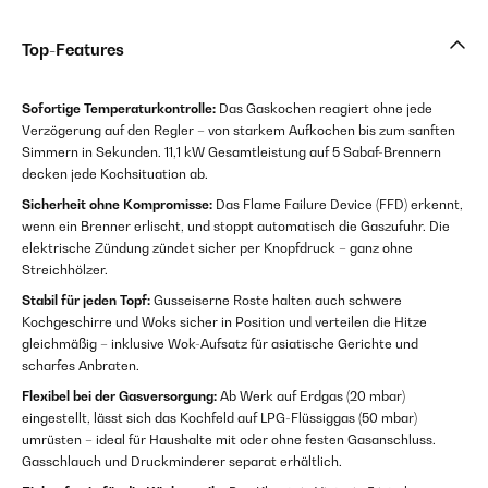
Top-Features
Sofortige Temperaturkontrolle:
Das Gaskochen reagiert ohne jede
Verzögerung auf den Regler – von starkem Aufkochen bis zum sanften
Simmern in Sekunden. 11,1 kW Gesamtleistung auf 5 Sabaf-Brennern
decken jede Kochsituation ab.
Sicherheit ohne Kompromisse:
Das Flame Failure Device (FFD) erkennt,
wenn ein Brenner erlischt, und stoppt automatisch die Gaszufuhr. Die
elektrische Zündung zündet sicher per Knopfdruck – ganz ohne
Streichhölzer.
Stabil für jeden Topf:
Gusseiserne Roste halten auch schwere
Kochgeschirre und Woks sicher in Position und verteilen die Hitze
gleichmäßig – inklusive Wok-Aufsatz für asiatische Gerichte und
scharfes Anbraten.
Flexibel bei der Gasversorgung:
Ab Werk auf Erdgas (20 mbar)
eingestellt, lässt sich das Kochfeld auf LPG-Flüssiggas (50 mbar)
umrüsten – ideal für Haushalte mit oder ohne festen Gasanschluss.
Gasschlauch und Druckminderer separat erhältlich.