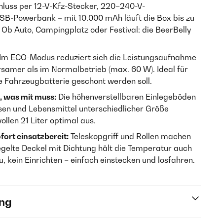
luss per 12-V-Kfz-Stecker, 220–240-V-
SB-Powerbank – mit 10.000 mAh läuft die Box bis zu
Ob Auto, Campingplatz oder Festival: die BeerBelly
Im ECO-Modus reduziert sich die Leistungsaufnahme
rsamer als im Normalbetrieb (max. 60 W). Ideal für
e Fahrzeugbatterie geschont werden soll.
s, was mit muss:
Die höhenverstellbaren Einlegeböden
osen und Lebensmittel unterschiedlicher Größe
ollen 21 Liter optimal aus.
fort einsatzbereit:
Teleskopgriff und Rollen machen
iegelte Deckel mit Dichtung hält die Temperatur auch
u, kein Einrichten – einfach einstecken und losfahren.
ng