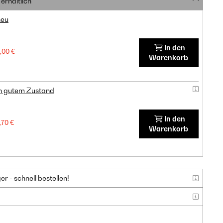
erhältlich
neu
In den
,00 €
Warenkorb
in gutem Zustand
In den
,70 €
Warenkorb
 - schnell bestellen!