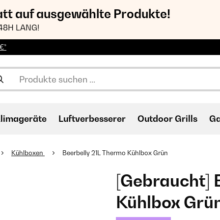
att auf ausgewählte Produkte!
48H LANG!
€*
limageräte
Luftverbesserer
Outdoor Grills
Ga
Kühlboxen
Beerbelly 21L Thermo Kühlbox Grün
[Gebraucht] 
Kühlbox Grü