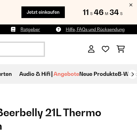
11
46
33
Jetzt einkaufen
S
M
S
Ratgeber
Hilfe, FAQs und Rücksendung
rten
Audio & Hifi
Angebote
Neue Produkte
B-War
Beerbelly 21L Thermo
n