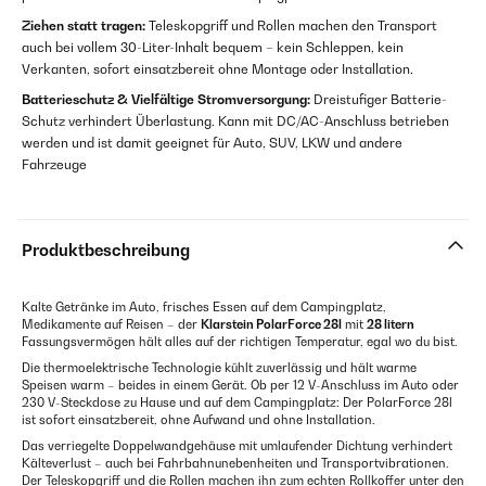
Ziehen statt tragen:
Teleskopgriff und Rollen machen den Transport
auch bei vollem 30-Liter-Inhalt bequem – kein Schleppen, kein
Verkanten, sofort einsatzbereit ohne Montage oder Installation.
Batterieschutz & Vielfältige Stromversorgung:
Dreistufiger Batterie-
Schutz verhindert Überlastung. Kann mit DC/AC-Anschluss betrieben
werden und ist damit geeignet für Auto, SUV, LKW und andere
Fahrzeuge
Produktbeschreibung
Kalte Getränke im Auto, frisches Essen auf dem Campingplatz,
Medikamente auf Reisen – der
Klarstein PolarForce 28l
mit
28 litern
Fassungsvermögen hält alles auf der richtigen Temperatur, egal wo du bist.
Die thermoelektrische Technologie kühlt zuverlässig und hält warme
Speisen warm – beides in einem Gerät. Ob per 12 V-Anschluss im Auto oder
230 V-Steckdose zu Hause und auf dem Campingplatz: Der PolarForce 28l
ist sofort einsatzbereit, ohne Aufwand und ohne Installation.
Das verriegelte Doppelwandgehäuse mit umlaufender Dichtung verhindert
Kälteverlust – auch bei Fahrbahnunebenheiten und Transportvibrationen.
Der Teleskopgriff und die Rollen machen ihn zum echten Rollkoffer unter den