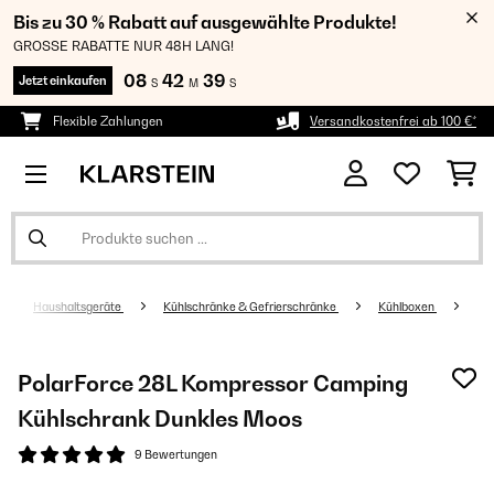
Bis zu 30 % Rabatt auf ausgewählte Produkte!
GROSSE RABATTE NUR 48H LANG!
08
42
38
Jetzt einkaufen
S
M
S
Flexible Zahlungen
Versandkostenfrei ab 100 €*
Haushaltsgeräte
Kühlschränke & Gefrierschränke
Kühlboxen
PolarForce 28L Kompressor Camping
Kühlschrank Dunkles Moos
9 Bewertungen