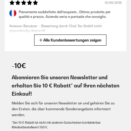
10/09/2025
Pienamente soddisfatto dell'acquisto...Ottimo prodotto per
qualità e prezzo..Azienda seria e puntuale che consiglio.
Amazon Benutzer – Bewertung durch Chal-Tec GmbH nicht
eigenständig überprüft
Alle Kundenbewertungen zeigen
Übersetzen
25/08/2025
-10€
Caben muchas cosas, enfría rápido, buena compra.
Abonnieren Sie unseren Newsletter und
Amazon Benutzer – Bewertung durch Chal-Tec GmbH nicht
eigenständig überprüft
erhalten Sie 10 € Rabatt* auf Ihren nächsten
Übersetzen
Einkauf!
Melden Sie sich für unseren Newsletter an und gehören Sie zu
23/08/2025
den Ersten, die über kommende Sonderangebote informiert
Parfaite et efficace mais mériterait une poignée rétractable plus
werden.
longue pour ne pas se casser le dos
*Der 10 € Rabatt ist nicht mit anderen Gutscheinen kombinierbar.
Mindestbestellwert 100 €.
Amazon Benutzer – Bewertung durch Chal-Tec GmbH nicht