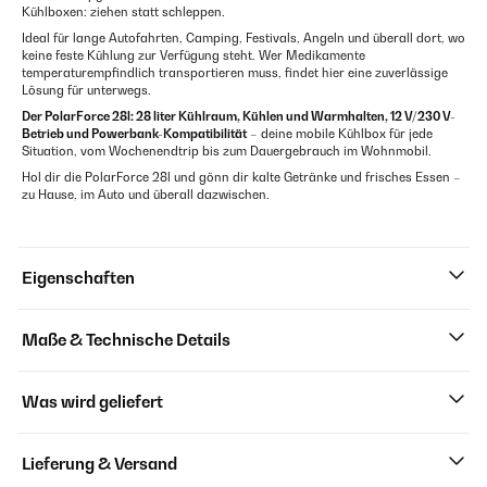
Kühlboxen: ziehen statt schleppen.
Ideal für lange Autofahrten, Camping, Festivals, Angeln und überall dort, wo
keine feste Kühlung zur Verfügung steht. Wer Medikamente
temperaturempfindlich transportieren muss, findet hier eine zuverlässige
Lösung für unterwegs.
Der PolarForce 28l: 28 liter Kühlraum, Kühlen und Warmhalten, 12 V/230 V-
Betrieb und Powerbank-Kompatibilität
– deine mobile Kühlbox für jede
Situation, vom Wochenendtrip bis zum Dauergebrauch im Wohnmobil.
Hol dir die PolarForce 28l und gönn dir kalte Getränke und frisches Essen –
zu Hause, im Auto und überall dazwischen.
Eigenschaften
Maße & Technische Details
Was wird geliefert
Lieferung & Versand