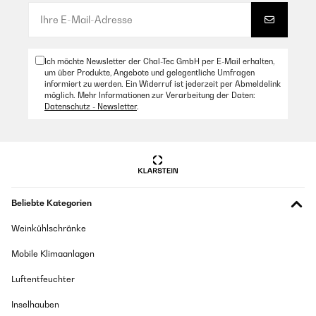
eigenständig überprüft
Übersetzen
Ich möchte Newsletter der Chal-Tec GmbH per E-Mail erhalten,
25/07/2025
um über Produkte, Angebote und gelegentliche Umfragen
informiert zu werden. Ein Widerruf ist jederzeit per Abmeldelink
Perfecto gran capacidad y calidad
möglich. Mehr Informationen zur Verarbeitung der Daten:
Datenschutz - Newsletter
.
Amazon Benutzer – Bewertung durch Chal-Tec GmbH nicht
eigenständig überprüft
Übersetzen
Beliebte Kategorien
Weinkühlschränke
Mobile Klimaanlagen
Luftentfeuchter
Inselhauben