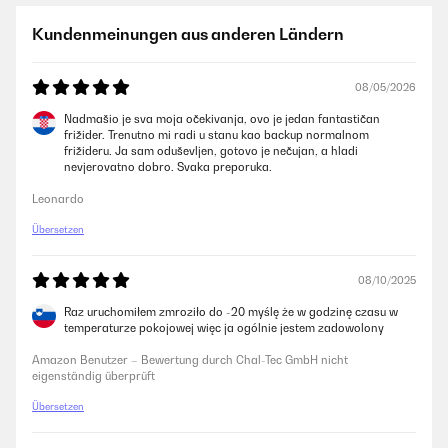
Kundenmeinungen aus anderen Ländern
08/05/2026
Nadmašio je sva moja očekivanja, ovo je jedan fantastičan
frižider. Trenutno mi radi u stanu kao backup normalnom
frižideru. Ja sam oduševljen, gotovo je nečujan, a hladi
nevjerovatno dobro. Svaka preporuka.
Leonardo
Übersetzen
08/10/2025
Raz uruchomiłem zmroziło do -20 myślę że w godzinę czasu w
temperaturze pokojowej więc ja ogólnie jestem zadowolony
Amazon Benutzer – Bewertung durch Chal-Tec GmbH nicht
eigenständig überprüft
Übersetzen