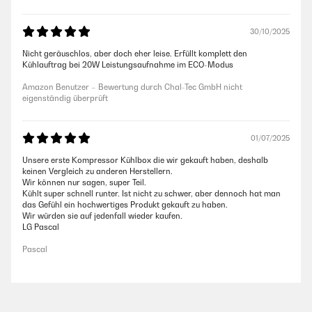
30/10/2025
Nicht geräuschlos, aber doch eher leise. Erfüllt komplett den
Kühlauftrag bei 20W Leistungsaufnahme im ECO-Modus
Amazon Benutzer – Bewertung durch Chal-Tec GmbH nicht
eigenständig überprüft
01/07/2025
Unsere erste Kompressor Kühlbox die wir gekauft haben, deshalb
keinen Vergleich zu anderen Herstellern.
Wir können nur sagen, super Teil.
Kühlt super schnell runter. Ist nicht zu schwer, aber dennoch hat man
das Gefühl ein hochwertiges Produkt gekauft zu haben.
Wir würden sie auf jedenfall wieder kaufen.
LG Pascal
Pascal