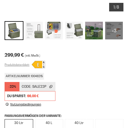
1/8
+3
299,99 €
(inkl. MwSt.)
Produktdatenblatt
ARTIKELNUMMER: 10046215
-22%
CODE:
SALE22P
DU SPARST:
66,00 €
Nutzungsbedingungen
FASSUNGSVERMÖGEN DER VARIANTE:
30 Ltr
40 L
40 Ltr