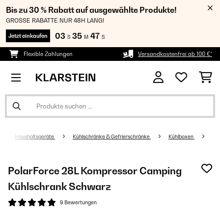
Bis zu 30 % Rabatt auf ausgewählte Produkte!
GROSSE RABATTE NUR 48H LANG!
03
35
46
Jetzt einkaufen
S
M
S
Flexible Zahlungen
Versandkostenfrei ab 100 €*
Haushaltsgeräte
Kühlschränke & Gefrierschränke
Kühlboxen
PolarForce 28L Kompressor Camping
Kühlschrank Schwarz
9 Bewertungen