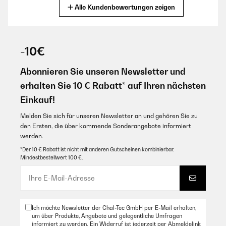
Alle Kundenbewertungen zeigen
Übersetzen
25/08/2025
-10€
Caben muchas cosas, enfría rápido, buena compra.
Abonnieren Sie unseren Newsletter und
Amazon Benutzer – Bewertung durch Chal-Tec GmbH nicht
eigenständig überprüft
erhalten Sie 10 € Rabatt* auf Ihren nächsten
Übersetzen
Einkauf!
Melden Sie sich für unseren Newsletter an und gehören Sie zu
23/08/2025
den Ersten, die über kommende Sonderangebote informiert
Parfaite et efficace mais mériterait une poignée rétractable plus
werden.
longue pour ne pas se casser le dos
*Der 10 € Rabatt ist nicht mit anderen Gutscheinen kombinierbar.
Mindestbestellwert 100 €.
Amazon Benutzer – Bewertung durch Chal-Tec GmbH nicht
eigenständig überprüft
Übersetzen
Ich möchte Newsletter der Chal-Tec GmbH per E-Mail erhalten,
25/07/2025
um über Produkte, Angebote und gelegentliche Umfragen
informiert zu werden. Ein Widerruf ist jederzeit per Abmeldelink
Perfecto gran capacidad y calidad