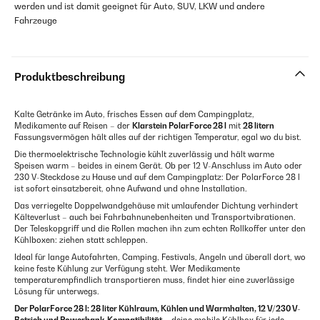
werden und ist damit geeignet für Auto, SUV, LKW und andere
Fahrzeuge
Produktbeschreibung
Kalte Getränke im Auto, frisches Essen auf dem Campingplatz,
Medikamente auf Reisen – der
Klarstein PolarForce 28 l
mit
28 litern
Fassungsvermögen hält alles auf der richtigen Temperatur, egal wo du bist.
Die thermoelektrische Technologie kühlt zuverlässig und hält warme
Speisen warm – beides in einem Gerät. Ob per 12 V-Anschluss im Auto oder
230 V-Steckdose zu Hause und auf dem Campingplatz: Der PolarForce 28 l
ist sofort einsatzbereit, ohne Aufwand und ohne Installation.
Das verriegelte Doppelwandgehäuse mit umlaufender Dichtung verhindert
Kälteverlust – auch bei Fahrbahnunebenheiten und Transportvibrationen.
Der Teleskopgriff und die Rollen machen ihn zum echten Rollkoffer unter den
Kühlboxen: ziehen statt schleppen.
Ideal für lange Autofahrten, Camping, Festivals, Angeln und überall dort, wo
keine feste Kühlung zur Verfügung steht. Wer Medikamente
temperaturempfindlich transportieren muss, findet hier eine zuverlässige
Lösung für unterwegs.
Der PolarForce 28 l: 28 liter Kühlraum, Kühlen und Warmhalten, 12 V/230 V-