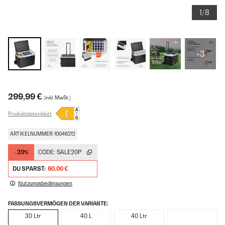
1/8
+3
299,99 €
(inkl. MwSt.)
Produktdatenblatt
ARTIKELNUMMER: 10046212
-20%
CODE:
SALE20P
DU SPARST:
60,00 €
Nutzungsbedingungen
FASSUNGSVERMÖGEN DER VARIANTE:
30 Ltr
40 L
40 Ltr