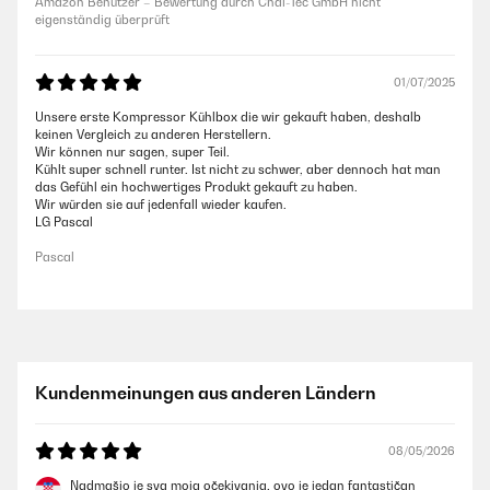
Amazon Benutzer – Bewertung durch Chal-Tec GmbH nicht
eigenständig überprüft
01/07/2025
Unsere erste Kompressor Kühlbox die wir gekauft haben, deshalb
keinen Vergleich zu anderen Herstellern.
Wir können nur sagen, super Teil.
Kühlt super schnell runter. Ist nicht zu schwer, aber dennoch hat man
das Gefühl ein hochwertiges Produkt gekauft zu haben.
Wir würden sie auf jedenfall wieder kaufen.
LG Pascal
Pascal
Kundenmeinungen aus anderen Ländern
08/05/2026
Nadmašio je sva moja očekivanja, ovo je jedan fantastičan