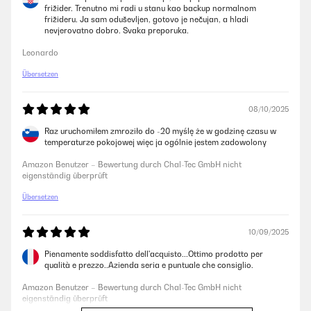
frižider. Trenutno mi radi u stanu kao backup normalnom
frižideru. Ja sam oduševljen, gotovo je nečujan, a hladi
nevjerovatno dobro. Svaka preporuka.
Leonardo
Übersetzen
08/10/2025
Raz uruchomiłem zmroziło do -20 myślę że w godzinę czasu w
temperaturze pokojowej więc ja ogólnie jestem zadowolony
Amazon Benutzer – Bewertung durch Chal-Tec GmbH nicht
eigenständig überprüft
Übersetzen
10/09/2025
Pienamente soddisfatto dell'acquisto...Ottimo prodotto per
qualità e prezzo..Azienda seria e puntuale che consiglio.
Amazon Benutzer – Bewertung durch Chal-Tec GmbH nicht
eigenständig überprüft