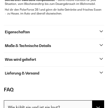
Betrieb und Powerbank-Kompatibilität
– deine mobile Kühlbox für jede
Situation, vom Wochenendtrip bis zum Dauergebrauch im Wohnmobil.
Hol dir den PolarForce 28 l und gönn dir kalte Getränke und frisches Essen
– zu Hause, im Auto und überall dazwischen.
Eigenschaften
Maße & Technische Details
Was wird geliefert
Lieferung & Versand
FAQ
Wie kühlt sie und ist sie laut?