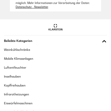
möglich. Mehr Informationen zur Verarbeitung der Daten:
Datenschutz - Newsletter
.
Amazon Benutzer – Bewertung durch Chal-Tec GmbH nicht
eigenständig überprüft
Übersetzen
Beliebte Kategorien
Weinkühlschränke
Mobile Klimaanlagen
Luftentfeuchter
Inselhauben
Kopffreihauben
Infrarotheizungen
Eiswürfelmaschinen