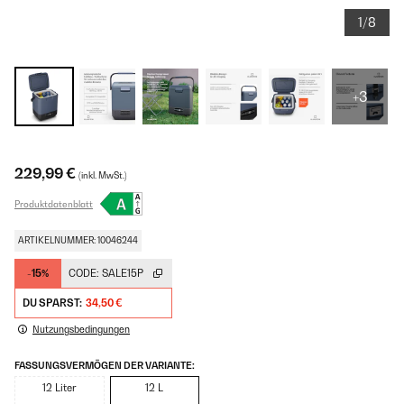
1/8
+3
229,99 €
(inkl. MwSt.)
Produktdatenblatt
ARTIKELNUMMER: 10046244
-15%
CODE:
SALE15P
DU SPARST:
34,50 €
Nutzungsbedingungen
FASSUNGSVERMÖGEN DER VARIANTE:
12 Liter
12 L