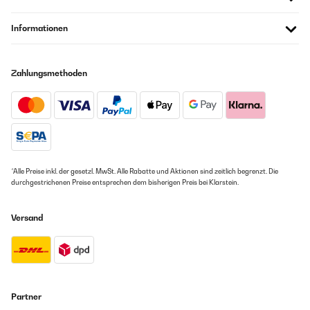
eigenständig überprüft
Übersetzen
Informationen
06/11/2024
Zahlungsmethoden
Dopo 6 mesi di utilizzo funziona perfettamente.Dimensione un po’
ridotta.Ci entrano 2 bottiglie di acqua da 1.5 litri e poco altro.Con
vaschette da alimenti ed evitando le bottiglie si ha spazio a
disposizione per circa 3-4 giorni.
Amazon Benutzer – Bewertung durch Chal-Tec GmbH nicht
eigenständig überprüft
Übersetzen
*Alle Preise inkl. der gesetzl. MwSt. Alle Rabatte und Aktionen sind zeitlich begrenzt. Die
durchgestrichenen Preise entsprechen dem bisherigen Preis bei Klarstein.
28/03/2024
Versand
So I needed something just like this because sometimes I work 2
or 3 days far from home so I need to sleep in hotels. I will explain
how I use it and the give the final valuation.I was out this week for
three days so I turn it on maximum 24h before. The noise is ok on
maximum but I would recommend to have it in the same room as
you, it can disturb your sleep, so I left it on my garage. I managed
to put 6 normal sized Tupperware and 4 freezing ice packs, just
Partner
to make sure the food stays cold. Next day I start my trip and put