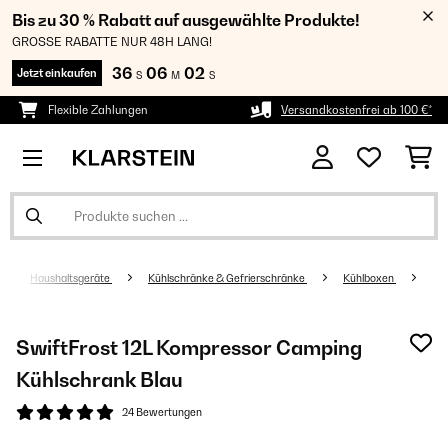
Bis zu 30 % Rabatt auf ausgewählte Produkte!
GROSSE RABATTE NUR 48H LANG!
36
06
01
Jetzt einkaufen
S
M
S
Flexible Zahlungen
Versandkostenfrei ab 100 €*
Haushaltsgeräte
Kühlschränke & Gefrierschränke
Kühlboxen
SwiftFrost 12L Kompressor Camping
Kühlschrank Blau
24 Bewertungen