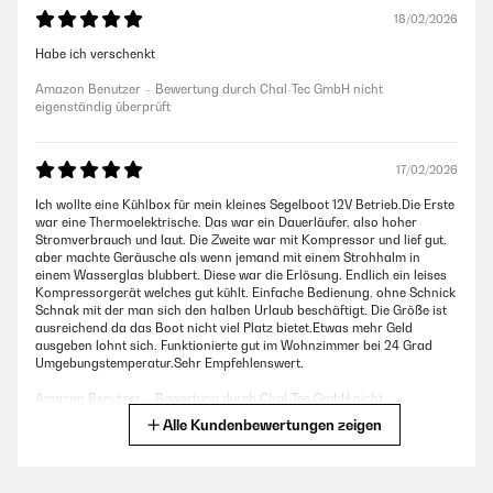
18/02/2026
Habe ich verschenkt
Amazon Benutzer – Bewertung durch Chal-Tec GmbH nicht
eigenständig überprüft
17/02/2026
Ich wollte eine Kühlbox für mein kleines Segelboot 12V Betrieb.Die Erste
war eine Thermoelektrische. Das war ein Dauerläufer, also hoher
Stromverbrauch und laut. Die Zweite war mit Kompressor und lief gut,
aber machte Geräusche als wenn jemand mit einem Strohhalm in
einem Wasserglas blubbert. Diese war die Erlösung. Endlich ein leises
Kompressorgerät welches gut kühlt. Einfache Bedienung, ohne Schnick
Schnak mit der man sich den halben Urlaub beschäftigt. Die Größe ist
ausreichend da das Boot nicht viel Platz bietet.Etwas mehr Geld
ausgeben lohnt sich. Funktionierte gut im Wohnzimmer bei 24 Grad
Umgebungstemperatur.Sehr Empfehlenswert.
Amazon Benutzer – Bewertung durch Chal-Tec GmbH nicht
eigenständig überprüft
Alle Kundenbewertungen zeigen
18/11/2025