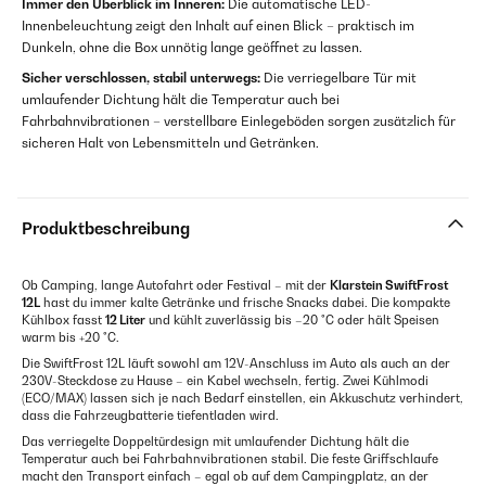
Immer den Überblick im Inneren:
Die automatische LED-
Innenbeleuchtung zeigt den Inhalt auf einen Blick – praktisch im
Dunkeln, ohne die Box unnötig lange geöffnet zu lassen.
Sicher verschlossen, stabil unterwegs:
Die verriegelbare Tür mit
umlaufender Dichtung hält die Temperatur auch bei
Fahrbahnvibrationen – verstellbare Einlegeböden sorgen zusätzlich für
sicheren Halt von Lebensmitteln und Getränken.
Produktbeschreibung
Ob Camping, lange Autofahrt oder Festival – mit der
Klarstein SwiftFrost
12L
hast du immer kalte Getränke und frische Snacks dabei. Die kompakte
Kühlbox fasst
12 Liter
und kühlt zuverlässig bis –20 °C oder hält Speisen
warm bis +20 °C.
Die SwiftFrost 12L läuft sowohl am 12V-Anschluss im Auto als auch an der
230V-Steckdose zu Hause – ein Kabel wechseln, fertig. Zwei Kühlmodi
(ECO/MAX) lassen sich je nach Bedarf einstellen, ein Akkuschutz verhindert,
dass die Fahrzeugbatterie tiefentladen wird.
Das verriegelte Doppeltürdesign mit umlaufender Dichtung hält die
Temperatur auch bei Fahrbahnvibrationen stabil. Die feste Griffschlaufe
macht den Transport einfach – egal ob auf dem Campingplatz, an der