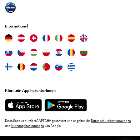
on ECO and connect in the car, everything works properly. Then I
arrive to my work and it stayed 8hr without power connection,
the food was still at a very cold temperature. When I arrive to the
hotel I leave it inside the bathroom and connect it to electricity on
maximum level and you close the door and you don't hear almost
International
any noise. I did this the next day and the food lasted until the
third day still cold.This happened in Germany where the outside
temperature didnt exceed 18°C. If the temperature had reached
much more I doubt the cool box would keep the food cold for long
without being connected to electricity.I recommend this product
but keep in mind that you shouldnt open it unnecessarily, you
need to turn it on MAX at least 24H before your trip if you are
going to leave it off for long time and you should use ice packs to
make sure food stays cold.I recommend this product, could have
some improvements but generally is a great product.
Amazon Benutzer – Bewertung durch Chal-Tec GmbH nicht
eigenständig überprüft
Klarstein App herunterladen
Übersetzen
12/10/2023
Diese Seite ist durch reCAPTCHA geschützt und es gelten die
I am very pleased with this purchase the quality, all be it a plastic
Datenschutzbestimmungen
und
Nutzungsbedingungen
box is well designed and well made, the top fits very snugly and
von Google.
the motor runs fairly quietly. I haven't used it in Earnest yet but I
ran it for one hour to see how well it cools, it was nice and cool.