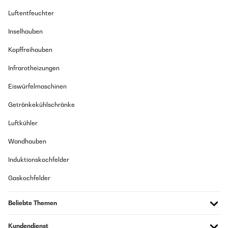
eigenständig überprüft
Übersetzen
Luftentfeuchter
11/11/2024
Inselhauben
26/11/2024
schöne verarbeitung
Kopffreihauben
Pas de problèmes
Amazon Benutzer – Bewertung durch Chal-Tec GmbH nicht
Infrarotheizungen
eigenständig überprüft
Amazon Benutzer – Bewertung durch Chal-Tec GmbH nicht
eigenständig überprüft
Eiswürfelmaschinen
Übersetzen
Getränkekühlschränke
Luftkühler
11/11/2024
Acheté lors d’un changement de véhicule, je voulais une glacière,
Wandhauben
ni trop petite ni trop grosse qui se branche sur la prise allume
cigare . Utilisé depuis 1 an, je ne suis pas déçu par mon achat,
Induktionskochfelder
refroidit très correctement. On entend bien un léger bruit de
fonctionnent mais en condition de route normale ce bruit
Gaskochfelder
disparait. Je n’ai pas eu de condensation vu dans d’autres
commentaires pour ma part.Pas utilisé en mode chaud.A noter la
possibilité de brancher avec le second câble sur une alimentation
Beliebte Themen
dans la maison ce qui m’a bien dépanné une ou deux fois.
Amazon Benutzer – Bewertung durch Chal-Tec GmbH nicht
Kundendienst