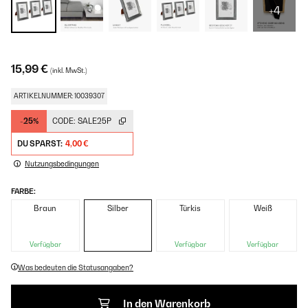
+4
15,99 €
(inkl. MwSt.)
ARTIKELNUMMER: 10039307
-25%
CODE:
SALE25P
DU SPARST:
4,00 €
Nutzungsbedingungen
FARBE:
Braun
Silber
Türkis
Weiß
Verfügbar
Verfügbar
Verfügbar
Was bedeuten die Statusangaben?
In den Warenkorb