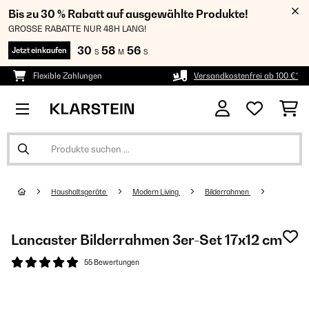
Bis zu 30 % Rabatt auf ausgewählte Produkte!
GROSSE RABATTE NUR 48H LANG!
30
58
55
Jetzt einkaufen
S
M
S
Flexible Zahlungen
Versandkostenfrei ab 100 €*
Haushaltsgeräte
Modern Living
Bilderrahmen
Lancaster Bilderrahmen 3er-Set 17x12 cm
55 Bewertungen