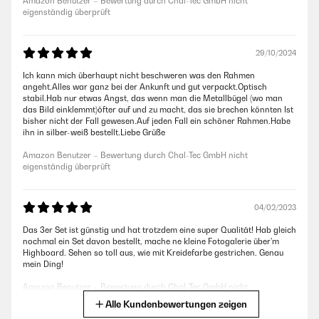
Amazon Benutzer – Bewertung durch Chal-Tec GmbH nicht
eigenständig überprüft
29/10/2024
Ich kann mich überhaupt nicht beschweren was den Rahmen
angeht.Alles war ganz bei der Ankunft und gut verpackt.Optisch
stabil.Hab nur etwas Angst, das wenn man die Metallbügel (wo man
das Bild einklemmt)öfter auf und zu macht, das sie brechen könnten Ist
bisher nicht der Fall gewesen.Auf jeden Fall ein schöner Rahmen.Habe
ihn in silber-weiß bestellt.Liebe Grüße
Amazon Benutzer – Bewertung durch Chal-Tec GmbH nicht
eigenständig überprüft
04/02/2023
Das 3er Set ist günstig und hat trotzdem eine super Qualität! Hab gleich
nochmal ein Set davon bestellt, mache ne kleine Fotogalerie über'm
Highboard. Sehen so toll aus, wie mit Kreidefarbe gestrichen. Genau
mein Ding!
Amazon Benutzer – Bewertung durch Chal-Tec GmbH nicht
eigenständig überprüft
Alle Kundenbewertungen zeigen