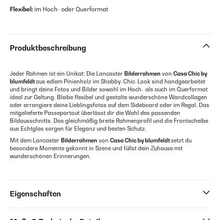
Flexibel:
im Hoch- oder Querformat
Produktbeschreibung
Jeder Rahmen ist ein Unikat: Die Lancaster
Bilderrahmen
von
Casa Chic by
blumfeldt
aus edlem Pinienholz im Shabby-Chic-Look sind handgearbeitet
und bringt deine Fotos und Bilder sowohl im Hoch- als auch im Querformat
ideal zur Geltung. Bleibe flexibel und gestalte wunderschöne Wandcollagen
oder arrangiere deine Lieblingsfotos auf dem Sideboard oder im Regal. Das
mitgelieferte Passepartout überlässt dir die Wahl des passenden
Bildausschnitts. Das gleichmäßig breite Rahmenprofil und die Frontscheibe
aus Echtglas sorgen für Eleganz und besten Schutz.
Mit dem Lancaster
Bilderrahmen
von
Casa Chic by blumfeldt
setzt du
besondere Momente gekonnt in Szene und füllst dein Zuhause mit
wunderschönen Erinnerungen.
Eigenschaften