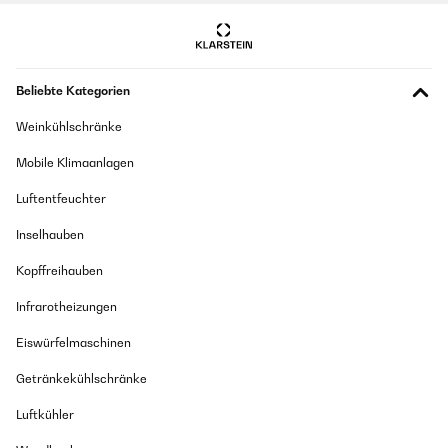
Jahreszeit. Die Hose wurde mir im Rahmen eines Produkttests
kostenlos zur Verfügung gestellt, dies hat jedoch keinerlei Einfluss auf
meine Bewertung.
Amazon Benutzer – Bewertung durch Chal-Tec GmbH nicht
eigenständig überprüft
Beliebte Kategorien
Weinkühlschränke
Mobile Klimaanlagen
Luftentfeuchter
Inselhauben
Kopffreihauben
Infrarotheizungen
Eiswürfelmaschinen
Getränkekühlschränke
Luftkühler