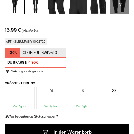
+2
15,99 €
(inkl. MwSt.)
ARTIKELNUMMER: 10028720
-30%
CODE:
FULLSWING30
DU SPARST:
4,80 €
Nutzungsbedingungen
GRÖSSE KLEIDUNG:
L
M
S
XS
Verfügbar
Verfügbar
Verfügbar
Was bedeuten die Statusangaben?
In den Warenkorb