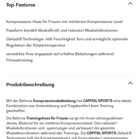
Top-Features
Kompressions-Hose für Frauen mit mittlerem Kompressions-Level
Passform bündelt Muskelkraft und reduziert Muskelvibrationen
Dehydr8
-Technologie: hält Feuchtigkeit fern und ermöglicht optimale
Regulation der Körpertemperatur
verstärkte Knie angepasst auf erhöhte Belastungen während
Fitnesstraining
Produktbeschreibung
Mit der Beforce
Kompressionsbekleidung
hat
CAPITAL SPORTS
eine ideale
Kombination aus Unterstützung und Tragekomfort beim Training
geschaffen.
Die Beforce
Trainingshose für Frauen
sorgt mit ihrem atmungsaktiven
Jersey-Material für ein mittleres Kompressionslevel. Das reduziert
Muskelvibrationen und -spannungen und verbessert die gesamte
Muskelkoordination während des Trainings. Die
CAPITAL SPORTS
Dehydr8
-
Technologie hält die Körpertemperatur auf ihrem idealen Leistungsniveau