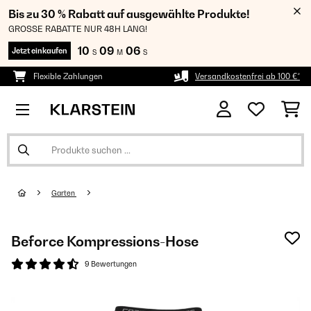
Bis zu 30 % Rabatt auf ausgewählte Produkte!
GROSSE RABATTE NUR 48H LANG!
10
09
05
Jetzt einkaufen
S
M
S
Flexible Zahlungen
Versandkostenfrei ab 100 €*
Garten
Beforce Kompressions-Hose
9 Bewertungen