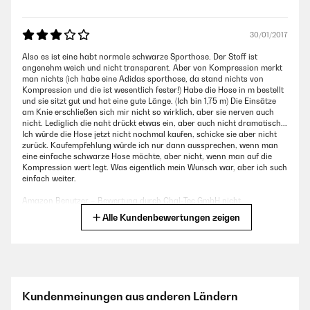
30/01/2017
Also es ist eine habt normale schwarze Sporthose. Der Stoff ist
angenehm weich und nicht transparent. Aber von Kompression merkt
man nichts (ich habe eine Adidas sporthose, da stand nichts von
Kompression und die ist wesentlich fester!) Habe die Hose in m bestellt
und sie sitzt gut und hat eine gute Länge. (Ich bin 1,75 m) Die Einsätze
am Knie erschließen sich mir nicht so wirklich, aber sie nerven auch
nicht. Lediglich die naht drückt etwas ein, aber auch nicht dramatisch...
Ich würde die Hose jetzt nicht nochmal kaufen, schicke sie aber nicht
zurück. Kaufempfehlung würde ich nur dann aussprechen, wenn man
eine einfache schwarze Hose möchte, aber nicht, wenn man auf die
Kompression wert legt. Was eigentlich mein Wunsch war, aber ich such
einfach weiter.
Amazon Benutzer – Bewertung durch Chal-Tec GmbH nicht
eigenständig überprüft
Alle Kundenbewertungen zeigen
06/12/2016
Die Hose kam nach 3 Tagen an, ging also ganz fix.Obwohl ich die Hose
in M bestellt habe kam sie in L sitzt aber trotzdem sehr gut und
Kundenmeinungen aus anderen Ländern
angenehm.( dank der Aufbauphase)Sie schimmert beim
bücken(Kniebeugen) leicht durch weshalb ich ein Sternchen abziehen