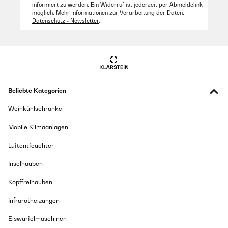
Habe es für meinen Freund und mich besorgt und wir spielen es beide
informiert zu werden. Ein Widerruf ist jederzeit per Abmeldelink
sehr gerne. Es bringt uns ein bisschen enger zusammen und wir lernen
möglich. Mehr Informationen zur Verarbeitung der Daten:
dinge über den anderen, die wir sonst vielleicht nicht gelernt hätten
Datenschutz - Newsletter
.
Amazon Benutzer – Bewertung durch Chal-Tec GmbH nicht
eigenständig überprüft
11/06/2023
Man sollte sich schon etwas kennen nichts für frisch verliebte
Beliebte Kategorien
Amazon Benutzer – Bewertung durch Chal-Tec GmbH nicht
Weinkühlschränke
eigenständig überprüft
Mobile Klimaanlagen
23/03/2023
Luftentfeuchter
Ich habe die Karten für den Urlaub mitgenommen. Obwohl wir uns
Inselhauben
schon lange kennen, gab es viel neues und hintergründiges zu
erfahren. Auch für sich selbst macht es spaß in die Vergangenheit
Kopffreihauben
einzutauchen und zu überlegen "wie war das eigentlich damals". Wir
haben uns jeden Abend schon auf unsere Fragerunde gefreut. Ein paar
Fragen sind sehr speziell und teils auch nicht zu beantworten (z.B. was
Infrarotheizungen
ist deine erste Kindheitserinnerung), manches wiederholt sich - aber
alles in Allem sehr zu empfehlen.
Eiswürfelmaschinen