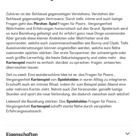
Zuhören ist der Schlüssel gegenseitigen Verstehens, Verstehen der
Schlüssel gegenseitigen Vertrauens: Durch tiefe, intime und auch lustige
Fragen geht das
Pärchen-Spiel
Fragen für Paare.. Vergangenheit
Wahrheiten und Erfahrungen humoristisch auf den Grund. Spielerisch wird
so eure Beziehung gefestigt und ihr erfahrt ganz neue Dinge voneinander.
Aber gerade diese kleinen Anekdoten oder Wahrheiten sind die
spannenden, welche euch zusammenschweißen wie Bonny und Clyde. Tiefe
Auseinandersetzungen können angestoßen werden, welche eure Nähe
zueinander spürbar stärken. Der erste Tanzpartner, der schwierigste oder
auch größte Lernerfolg, die beste Geburtstagsparty und vieles mehr - das
Kartenspiel
macht es einfach, darüber zu sprechen: fragen, antworten,
überraschen lassen.
Zeit zu zweit: Eine wunderschöne Idee ist es, das
Fragen für Paare...
Vergangenheit
Kartenspiel
von
Spielehelden
in euren Alltag zu integrieren.
Erschafft euch ein intimes Ritual, indem ihr zum Beispiel jeden Abend eine
oder mehrere Karten zieht. Nehmt euch Zeit füreinander, genießt lustige
Stunden und spürt die neue Verbindung, die dadurch zwischen euch wächst!
Liebevoll die Beziehung stärken: Das
Spielehelden
Fragen für Paare...
Vergangenheit
Kartenspiel
schafft starke Nähe durch verspielten
Erfahrungsaustausch.
Eigenschaften