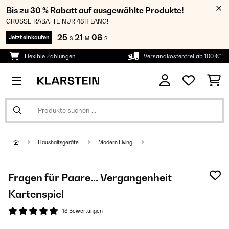
Bis zu 30 % Rabatt auf ausgewählte Produkte!
GROSSE RABATTE NUR 48H LANG!
25
21
07
Jetzt einkaufen
S
M
S
Flexible Zahlungen
Versandkostenfrei ab 100 €*
Haushaltsgeräte
Modern Living
Fragen für Paare... Vergangenheit
Kartenspiel
18 Bewertungen