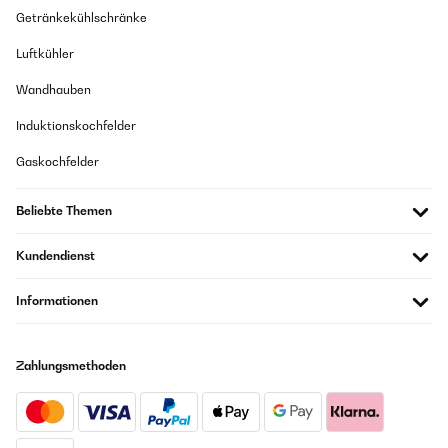
Amazon Benutzer – Bewertung durch Chal-Tec GmbH nicht
Getränkekühlschränke
eigenständig überprüft
Luftkühler
23/03/2023
Wandhauben
Ich habe die Karten für den Urlaub mitgenommen. Obwohl wir uns
Induktionskochfelder
schon lange kennen, gab es viel neues und hintergründiges zu
erfahren. Auch für sich selbst macht es spaß in die Vergangenheit
Gaskochfelder
einzutauchen und zu überlegen "wie war das eigentlich damals". Wir
haben uns jeden Abend schon auf unsere Fragerunde gefreut.Ein paar
Fragen sind sehr speziell und teils auch nicht zu beantworten (z.B. was
ist deine erste Kindheitserinnerung), manches wiederholt sich - aber
Beliebte Themen
alles in Allem sehr zu empfehlen.
Kundendienst
Amazon Benutzer – Bewertung durch Chal-Tec GmbH nicht
eigenständig überprüft
Informationen
19/02/2023
Mein Freund und ich hatten einen wirklich schönen Abend mit dem
Zahlungsmethoden
Spiel. Er hat sich sehr gefreut :) wir werden sowas ähnliches definitiv
nochmal kaufen :)
Amazon Benutzer – Bewertung durch Chal-Tec GmbH nicht
eigenständig überprüft