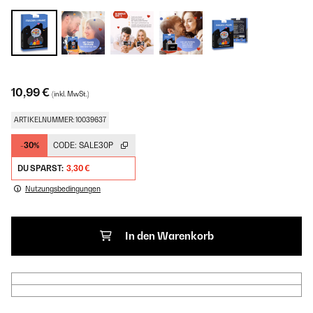
10,99 €
(inkl. MwSt.)
ARTIKELNUMMER: 10039637
-30%
CODE:
SALE30P
DU SPARST:
3,30 €
Nutzungsbedingungen
In den Warenkorb