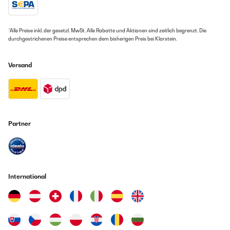
21/11/2022
*Alle Preise inkl. der gesetzl. MwSt. Alle Rabatte und Aktionen sind zeitlich begrenzt. Die
durchgestrichenen Preise entsprechen dem bisherigen Preis bei Klarstein.
Ich hatte mir das Spiel eher mit Standardfragen vorgestellt. Die Fragen
sind aber viel tiefgründiger und eröffnen sehr persönliche Gespräche.
Wir spielen es regelmäßig mit 3-4 Karten und führen tolle Gespräche.
Versand
Es ist auch super für unterwegs. Kann ich absolut empfehlen. 1 Stern
ziehe ich ab, da die Verpackung mit einer großen Kerbe geliefert wurde.
Leider
Amazon Benutzer – Bewertung durch Chal-Tec GmbH nicht
eigenständig überprüft
Partner
09/04/2021
Habe dieses Kartenspiel als Geschenk für meinen Partner zum
Jahrestag bestellt. Mittlerweile freuen wir uns jeden Abend darauf,
unsere Frage des Tages zu diskutieren! Die Fragen sind sehr
International
abwechslungsreich und zum Teil wirklich überraschend. Man sollte sich
darauf einstellen, dass manche Gespräche, die daraus resultieren,
durchaus eine Stunde gehen können, denn die Fragen sind teils wirklich
tiefgreifend. Jedoch absolute Empfehlung, besonders jetzt während
Corona hat es uns so manchen Abend gut vertrieben und das Spiel
steht bereits jetzt auf der Geschenkeliste für einige befreundete
Pärchen!