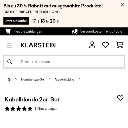
Bis zu 30 % Rabatt auf ausgewählte Produkte!
GROSSE RABATTE NUR 48H LANG!
17
18
19
Jetzt einkaufen
S
M
S
Flexible Zahlungen
Versandkostenfrei ab 100 €*
Haushaltsgeräte
Modern Living
Kabelblende 2er-Set
71 Bewertungen