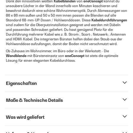
Dank den innovativen weißen
Kabelblenden
von
oneConcept
kannst du
unsaubere Löcher in der Wand innerhalb von Minuten kaschieren und
bewahrst dadurch eine schöne Wohnzimmeroptik. Durch Abmessungen von
86 x 86 mm außen und 50 x 50 mm innen passen die Blenden auf alle
Standard 68-mm-UP-Dosen / Hohlwanddosen. Diese
Kabeldurchführungen
sind zudem für die Oberputzinstallation geeignet und werden mit Dübeln
und passenden Schrauben geliefert. Du hast genügend Platz für die
Durchführung mehrerer Kabel wie z. B. Strom-, Scart-, Netzwerk-, Antennen
und HDMI-Kabel. Die integrierten Bürsten helfen dabei den Staub aus der
Hohlwanddose aufzufangen, damit der Boden nicht verschmutzt wird.
Ob Zuhause im Wohnzimmer, im Büro oder in der Werkstatt - Die
Wandblende
mit Bürsteneinsatz von
oneConcept
ist stets die optimale
Lösung für einen eleganten Kabeldurchlass.
Eigenschaften
Maße & Technische Details
Was wird geliefert