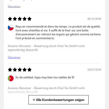
eigenständig überprüft
Übersetzen
15/02/2024
30/10/2024
Product is perfect
Reçu en recommandé et dans les temps. Le produit est de qualité,
Amazon Benutzer – Bewertung durch Chal-Tec GmbH nicht
livré avec chevilles et vis. Il suffit de le fixer sur une boîte
eigenständig überprüft
d'encastrement (en retirant les ergots qui gênent comme certains
l'ont précisé en commentaire).
Amazon Benutzer – Bewertung durch Chal-Tec GmbH nicht
01/12/2023
eigenständig überprüft
lange gesucht nach einer Möglichkeit, die Luftdruckwächterkabel etwas
Übersetzen
schöner zu verstecken. Die Kabel wurden bauseits in einer 60 mm UP-
Dose verlegt. Konnte ohne Probleme installiert werden.
23/07/2024
Amazon Benutzer – Bewertung durch Chal-Tec GmbH nicht
eigenständig überprüft
Es de calidad, tapa muy bien los cables de 10
Amazon Benutzer – Bewertung durch Chal-Tec GmbH nicht
20/10/2023
eigenständig überprüft
Alles bestens gerne wieder
Alle Kundenbewertungen zeigen
Übersetzen
Amazon Benutzer – Bewertung durch Chal-Tec GmbH nicht
eigenständig überprüft