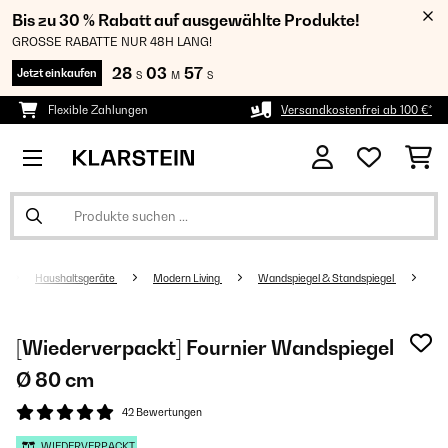
Bis zu 30 % Rabatt auf ausgewählte Produkte!
GROSSE RABATTE NUR 48H LANG!
28
03
57
Jetzt einkaufen
S
M
S
Flexible Zahlungen
Versandkostenfrei ab 100 €*
Haushaltsgeräte
Modern Living
Wandspiegel & Standspiegel
[Wiederverpackt] Fournier Wandspiegel
Ø 80 cm
42 Bewertungen
WIEDERVERPACKT