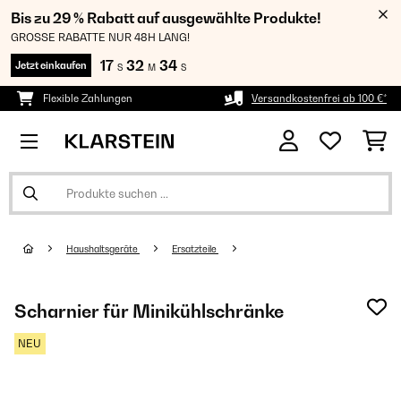
Bis zu 29 % Rabatt auf ausgewählte Produkte!
GROSSE RABATTE NUR 48H LANG!
17
32
33
Jetzt einkaufen
S
M
S
Flexible Zahlungen
Versandkostenfrei ab 100 €*
Haushaltsgeräte
Ersatzteile
Scharnier für Minikühlschränke
NEU