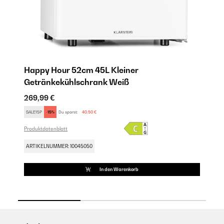
Happy Hour 52cm 45L Kleiner
H
Getränkekühlschrank Weiß
G
269,99 €
26
SALE15P
-15%
Du sparst:
40,50 €
SA
Produktdatenblatt
Pro
ARTIKELNUMMER: 10045050
AR
In den Warenkorb