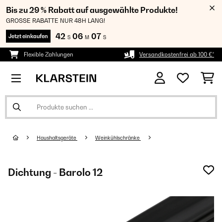
Bis zu 29 % Rabatt auf ausgewählte Produkte!
GROSSE RABATTE NUR 48H LANG!
42
06
07
Jetzt einkaufen
S
M
S
Flexible Zahlungen
Versandkostenfrei ab 100 €*
Haushaltsgeräte
Weinkühlschränke
Dichtung - Barolo 12