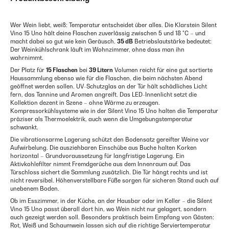
Wer Wein liebt, weiß: Temperatur entscheidet über alles. Die Klarstein Silent
Vino 15 Uno hält deine Flaschen zuverlässig zwischen 5 und 18 °C – und
macht dabei so gut wie kein Geräusch.
35 dB
Betriebslautstärke bedeutet:
Der Weinkühlschrank läuft im Wohnzimmer, ohne dass man ihn
wahrnimmt.
Der Platz für
15 Flaschen
bei
39 Litern
Volumen reicht für eine gut sortierte
Haussammlung ebenso wie für die Flaschen, die beim nächsten Abend
geöffnet werden sollen. UV-Schutzglas an der Tür hält schädliches Licht
fern, das Tannine und Aromen angreift. Das LED-Innenlicht setzt die
Kollektion dezent in Szene – ohne Wärme zu erzeugen.
Kompressorkühlsysteme wie in der Silent Vino 15 Uno halten die Temperatur
präziser als Thermoelektrik, auch wenn die Umgebungstemperatur
schwankt.
Die vibrationsarme Lagerung schützt den Bodensatz gereifter Weine vor
Aufwirbelung. Die ausziehbaren Einschübe aus Buche halten Korken
horizontal – Grundvoraussetzung für langfristige Lagerung. Ein
Aktivkohlefilter nimmt Fremdgerüche aus dem Innenraum auf. Das
Türschloss sichert die Sammlung zusätzlich. Die Tür hängt rechts und ist
nicht reversibel. Höhenverstellbare Füße sorgen für sicheren Stand auch auf
unebenem Boden.
Ob im Esszimmer, in der Küche, an der Hausbar oder im Keller – die Silent
Vino 15 Uno passt überall dort hin, wo Wein nicht nur gelagert, sondern
auch gezeigt werden soll. Besonders praktisch beim Empfang von Gästen:
Rot, Weiß und Schaumwein lassen sich auf die richtige Serviertemperatur