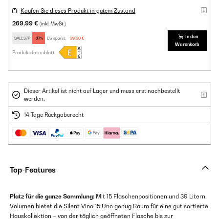
Kaufen Sie dieses Produkt in gutem Zustand
269,99 €
(inkl. MwSt.)
In den
SALE37P
-37%
Du sparst:
99,90 €
Warenkorb
Produktdatenblatt
Dieser Artikel ist nicht auf Lager und muss erst nachbestellt
werden.
14 Tage Rückgaberecht
Top-Features
Platz für die ganze Sammlung:
Mit 15 Flaschenpositionen und 39 Litern
Volumen bietet die Silent Vino 15 Uno genug Raum für eine gut sortierte
Hauskollektion – von der täglich geöffneten Flasche bis zur