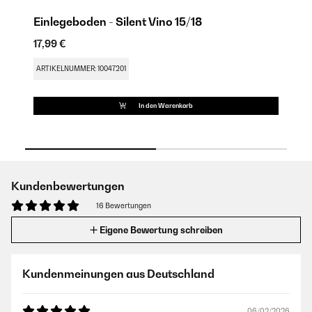
Einlegeboden - Silent Vino 15/18
17,99 €
15
ARTIKELNUMMER: 10047201
AR
In den Warenkorb
Kundenbewertungen
16 Bewertungen
Eigene Bewertung schreiben
Kundenmeinungen aus Deutschland
06/02/2026