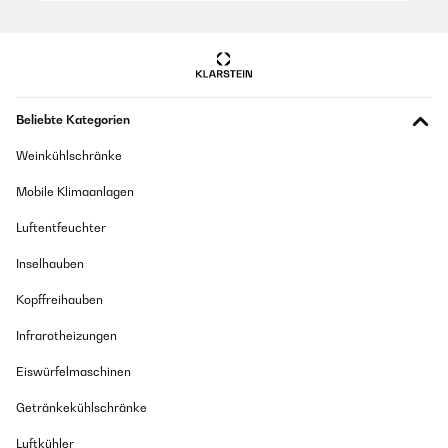
08/06/2024
Охладителя за вино е добър - за краткото време в което го
тествам всичко изглежда и работи както трябва. Проблема
заради който поставям три звезди - размерите, и по-точно
ширината не отговаря на описанието във сайта (по-широк е
с 3 см (ш 34,5см), и когато мястото е ограничено създават
Beliebte Kategorien
огромно неудобство). Получих потвърждение, че описанието
ще бъде коригирано в сайта.
Weinkühlschränke
Снежана
Mobile Klimaanlagen
Übersetzen
Luftentfeuchter
06/02/2024
Inselhauben
Bonne cave à vin, bon rapport qualité prix car peux de modèle
Kopffreihauben
dans cette dimensionLook extérieur sympaTrès bon
fonctionnement
Infrarotheizungen
Amazon Benutzer – Bewertung durch Chal-Tec GmbH nicht
eigenständig überprüft
Eiswürfelmaschinen
Übersetzen
Getränkekühlschränke
Luftkühler