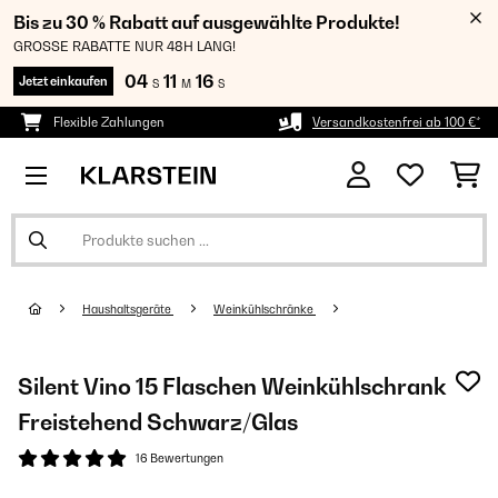
Bis zu 30 % Rabatt auf ausgewählte Produkte!
GROSSE RABATTE NUR 48H LANG!
04
11
16
Jetzt einkaufen
S
M
S
Flexible Zahlungen
Versandkostenfrei ab 100 €*
Haushaltsgeräte
Weinkühlschränke
Silent Vino 15 Flaschen Weinkühlschrank
Freistehend​ Schwarz/Glas
16 Bewertungen