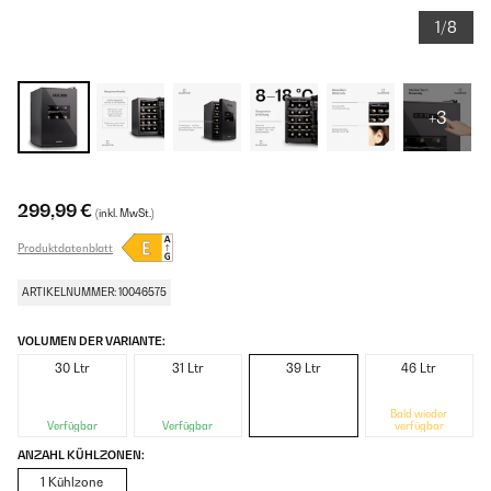
1/8
+3
299,99 €
(inkl. MwSt.)
Produktdatenblatt
ARTIKELNUMMER: 10046575
VOLUMEN DER VARIANTE:
30 Ltr
31 Ltr
39 Ltr
46 Ltr
Bald wieder
Verfügbar
Verfügbar
verfügbar
ANZAHL KÜHLZONEN:
1 Kühlzone