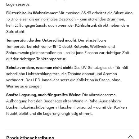
Lagerreserve.
Flüsterleise im Wohnzimmer:
Mit maximal 35 dB arbeitet die Silent Vino
15 Uno leiser als ein normales Gespräch – kein störendes Brummen,
kein Lüftungsgeräusch, auch wenn der Kühlschrank direkt neben dem
Sofa steht.
Temperatur, die den Unterschied macht:
Der einstellbare
Temperaturbereich von 5–18 °C deckt Rotwein, Weißwein und
Schaumwein gleichermaßen ab – so ist jede Flasche zur richtigen Zeit
auf der richtigen Trinktemperatur.
Schutz vor dem, was man nicht sieht:
Das UV-Schutzglas der Tür hält
schädliche Lichtstrahlung fern, die Tannine abbaut und Aromen
verändert. Das LED-Innenlicht setzt die Kollektion in Szene, ohne
Wärme zu erzeugen.
Sanfte Lagerung, auch für gereifte Weine:
Die vibrationsarme
Aufhängung hält den Bodensatz alter Weine in Ruhe. Ausziehbare
Buchenholzeinschübe lagern Flaschen horizontal – damit der Korken
feucht bleibt und die Lagerung langfristig stimmt.
Produktbeschreibung