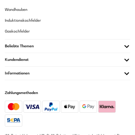
21/01/2024
Wandhauben
Enfría correctamente, decorativa y silenciosa
Induktionskochfelder
Amazon Benutzer – Bewertung durch Chal-Tec GmbH nicht
eigenständig überprüft
Gaskochfelder
Übersetzen
Beliebte Themen
13/11/2023
Kundendienst
Like very much the appearance, it is quiet but on saying g that
you can just hear the fan come on quite often, it was well packed,
we keep wine and beers in it, so far very pleased.
Informationen
Amazon Benutzer – Bewertung durch Chal-Tec GmbH nicht
eigenständig überprüft
Zahlungsmethoden
Übersetzen