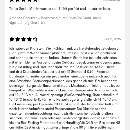
Tolles Gerät. Macht was es soll. Kühlt perfekt und ist extrem leise.
Amazon Benutzer – Bewertung durch Chal-Tec GmbH nicht
eigenständig überprüft
22/09/2025
Ich habe den Klarstein-Weinkühlschrank als freistehendes „Sideboard-
Highlight“ im Wohnzimmer platziert, um Lieblingsflaschen griffbereit
und schön präsentiert zu haben. Unterm Strich bin ich sehr zufrieden –
mit einem kleinen Vorbehalt beim Geräuschpegel, wenn es abends ganz
ruhig ist.Alltag und NutzungKapazität und Bestückung: Mit 31 Litern
und drei Drahtböden fasst er bei mir 12 Standard‑0,75‑l‑Flaschen.
Bordeaux-Formate passen problemlos; eine Ebene nutze ich auch für
eine Standard‑Champagnerflasche, das geht sich aus. Bei besonders
bauchigen Burgunderflaschen sinkt die Maximalzahl leicht – das ist bei
kompakten Weinkühlern normal.Einzonen-Temperatur: Ich habe mich
auf 12–13 °C als „Allround“ geeinigt (Weiße trinkfertig, Rote schnell auf
15–16 °C temperiert). Für reine Rotweinlagerung stelle ich 14–16 °C ein.
Die Einstellung per Bedienfeld/LCD ist simpel, die Temperatur hält sich
nach kurzer Anlaufzeit stabil.Präsentation: Die Glastür mit der
dezenten Innenbeleuchtung macht wirklich was her. Labels bleiben
sichtbar, und zum Essen oder mit Gästen sorgt das warme Licht für ein
kleines Bar‑Feeling.Platzbedarf und HandlingMit 34,5 cm Breite und 48
cm Höhe lässt er sich gut „unterbringen“, die 60 cm Tiefe sollte man