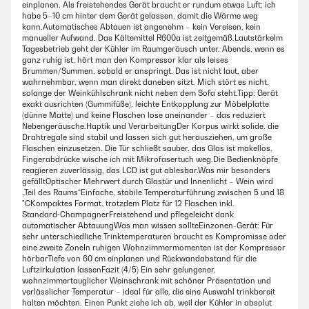
einplanen. Als freistehendes Gerät braucht er rundum etwas Luft; ich
habe 5–10 cm hinter dem Gerät gelassen, damit die Wärme weg
kann.Automatisches Abtauen ist angenehm – kein Vereisen, kein
manueller Aufwand. Das Kältemittel R600a ist zeitgemäß.LautstärkeIm
Tagesbetrieb geht der Kühler im Raumgeräusch unter. Abends, wenn es
ganz ruhig ist, hört man den Kompressor klar als leises
Brummen/Summen, sobald er anspringt. Das ist nicht laut, aber
wahrnehmbar, wenn man direkt daneben sitzt. Mich stört es nicht,
solange der Weinkühlschrank nicht neben dem Sofa steht.Tipp: Gerät
exakt ausrichten (Gummifüße), leichte Entkopplung zur Möbelplatte
(dünne Matte) und keine Flaschen lose aneinander – das reduziert
Nebengeräusche.Haptik und VerarbeitungDer Korpus wirkt solide, die
Drahtregale sind stabil und lassen sich gut herausziehen, um große
Flaschen einzusetzen. Die Tür schließt sauber, das Glas ist makellos,
Fingerabdrücke wische ich mit Mikrofasertuch weg.Die Bedienknöpfe
reagieren zuverlässig, das LCD ist gut ablesbar.Was mir besonders
gefälltOptischer Mehrwert durch Glastür und Innenlicht – Wein wird
„Teil des Raums“Einfache, stabile Temperaturführung zwischen 5 und 18
°CKompaktes Format, trotzdem Platz für 12 Flaschen inkl.
Standard‑ChampagnerFreistehend und pflegeleicht dank
automatischer AbtauungWas man wissen sollteEinzonen-Gerät: Für
sehr unterschiedliche Trinktemperaturen braucht es Kompromisse oder
eine zweite ZoneIn ruhigen Wohnzimmermomenten ist der Kompressor
hörbarTiefe von 60 cm einplanen und Rückwandabstand für die
Luftzirkulation lassenFazit (4/5) Ein sehr gelungener,
wohnzimmertauglicher Weinschrank mit schöner Präsentation und
verlässlicher Temperatur – ideal für alle, die eine Auswahl trinkbereit
halten möchten. Einen Punkt ziehe ich ab, weil der Kühler in absolut