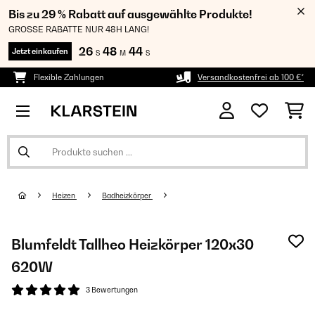
Bis zu 29 % Rabatt auf ausgewählte Produkte!
GROSSE RABATTE NUR 48H LANG!
26
48
43
Jetzt einkaufen
S
M
S
Flexible Zahlungen
Versandkostenfrei ab 100 €*
Heizen
Badheizkörper
Blumfeldt Tallheo Heizkörper 120x30
620W
3 Bewertungen