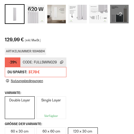
+2
129,99 €
(inkl. MwSt.)
ARTIKELNUMMER: 10046814
-29%
CODE:
FULLSWING29
DU SPARST:
37,70 €
Nutzungsbedingungen
VARIANTE:
Double Layer
Single Layer
Verfügbar
GRÖSSE DER VARIANTE:
60 x 30 cm
60 x 60 cm
120 x 30 cm