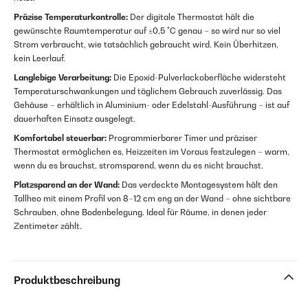
Präzise Temperaturkontrolle:
Der digitale Thermostat hält die
gewünschte Raumtemperatur auf ±0,5 °C genau – so wird nur so viel
Strom verbraucht, wie tatsächlich gebraucht wird. Kein Überhitzen,
kein Leerlauf.
Langlebige Verarbeitung:
Die Epoxid-Pulverlackoberfläche widersteht
Temperaturschwankungen und täglichem Gebrauch zuverlässig. Das
Gehäuse – erhältlich in Aluminium- oder Edelstahl-Ausführung – ist auf
dauerhaften Einsatz ausgelegt.
Komfortabel steuerbar:
Programmierbarer Timer und präziser
Thermostat ermöglichen es, Heizzeiten im Voraus festzulegen – warm,
wenn du es brauchst, stromsparend, wenn du es nicht brauchst.
Platzsparend an der Wand:
Das verdeckte Montagesystem hält den
Tallheo mit einem Profil von 8–12 cm eng an der Wand – ohne sichtbare
Schrauben, ohne Bodenbelegung. Ideal für Räume, in denen jeder
Zentimeter zählt.
Produktbeschreibung