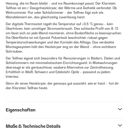
Heizung, die im Raum bleibt – und ins Raumkonzept passt: Der Klarstein
Tallheo ist ein r Designheizkörper, der Wärme und Ästhetik verbindet. Ob
Wohnzimmer, Flur oder Schlafzimmer – der Tallheo fügt sich als
Wandelement ein, das gleichzeitig zuverlässig heizt.
Der digitale Thermostat regelt die Temperatur auf ±0,5 °C genau – kein
Überhitzen, kein unnötiger Stromverbrauch. Das schlanke Profil von 8–12
cm lässt sich an jede Wand montieren, ohne Bodenfläche zu beanspruchen.
Die Oberfläche ist mit Epoxid-Pulverlack beschichtet: robust gegen
Temperaturschwankungen und den Kontakt des Alltags. Das verdeckte
Montagesystem hält den Heizkörper eng an der Wand – ohne sichtbare
Schrauben.
Der Tallheo eignet sich besonders für Renovierungen in Bädern, Dielen und
Schlafzimmern mit minimalistischem Einrichtungsstil. In Mietwohnungen
überzeugt er als geräuschlose, saubere Alternative zur Zentralheizung.
Erhältlich in Weiß, Schwarz und Edelstahl-Optik – passend zu jedem
Interieur.
Gönn dir einen Heizkörper, der genauso gut aussieht, wie er heizt – hol dir
den Klarstein Tallheo heute.
Eigenschaften
Maße & Technische Details