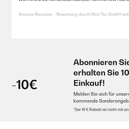
Amazon Benutzer – Bewertung durch Chal-Tec GmbH nicht
19/12/2021
Wir haben den kleinen Elektrokamin ins Schlafzimmer gestel
Fernbedienung ist sehr praktisch. Er sieht auch im ausgesc
Abonnieren Si
Amazon Benutzer – Bewertung durch Chal-Tec GmbH nicht
erhalten Sie 1
-10€
Einkauf!
14/12/2021
Melden Sie sich für unser
kommende Sonderangebot
Die Medien konnten nicht geladen werden. Ich liebe es einfa
*Der 10 € Rabatt ist nicht mit 
Amazon Benutzer – Bewertung durch Chal-Tec GmbH nicht