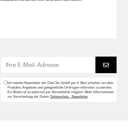
eheizten Schlafzimmer ein. Er heizt schnell und gut. Die
Ich möchte Newsletter der Chal-Tec GmbH per E-Mail erhalten, um über
Produkte, Angebote und gelegentliche Umfragen informiert zu werden.
Ein Widerruf ist jederzeit per Abmeldelink möglich. Mehr Informationen
zur Verarbeitung der Daten:
Datenschutz - Newsletter
.
ich ist es auch okay Heizen tut es auch sehr gut