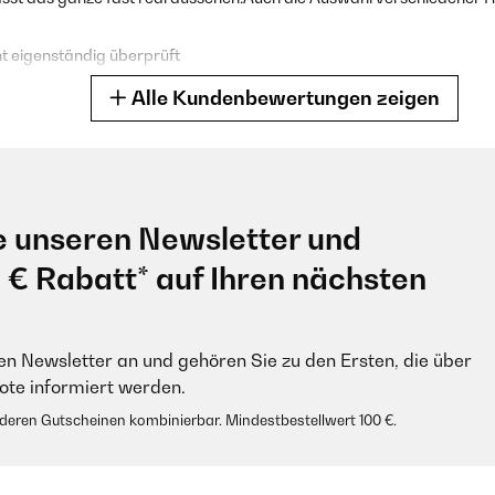
 eigenständig überprüft
Alle Kundenbewertungen zeigen
lt. Hin und wieder schalten wir die Heizmöglichkeit im ansonsten ung
halteten Zustand gut aus, ist für kleine Räume gut geeignet.
e unseren Newsletter und
 eigenständig überprüft
0 € Rabatt* auf Ihren nächsten
en Newsletter an und gehören Sie zu den Ersten, die über
e informiert werden.
ch es war sehr leicht zusammen zu bauen und es sieht toll aus Preisl
anderen Gutscheinen kombinierbar. Mindestbestellwert 100 €.
 eigenständig überprüft