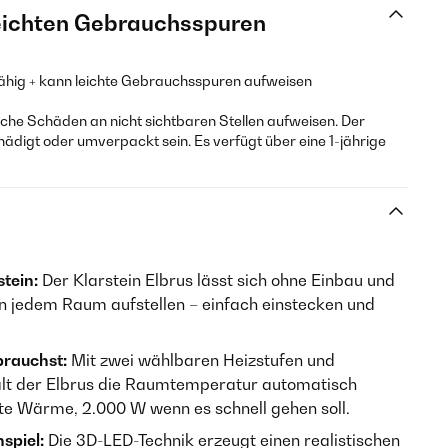
leichten Gebrauchsspuren
fähig + kann leichte Gebrauchsspuren aufweisen
he Schäden an nicht sichtbaren Stellen aufweisen. Der
hädigt oder umverpackt sein. Es verfügt über eine 1-jährige
tein:
Der Klarstein Elbrus lässt sich ohne Einbau und
in jedem Raum aufstellen – einfach einstecken und
brauchst:
Mit zwei wählbaren Heizstufen und
ält der Elbrus die Raumtemperatur automatisch
fte Wärme, 2.000 W wenn es schnell gehen soll.
spiel:
Die 3D-LED-Technik erzeugt einen realistischen