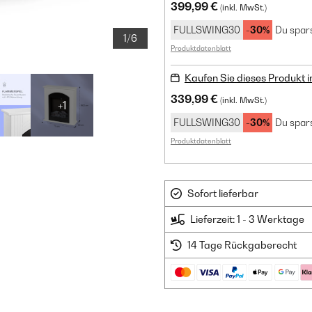
399,99 €
(inkl. MwSt.)
FULLSWING30
-30%
Du spars
1/6
Produktdatenblatt
Kaufen Sie dieses Produkt 
339,99 €
(inkl. MwSt.)
+1
FULLSWING30
-30%
Du spars
Produktdatenblatt
Sofort lieferbar
Lieferzeit: 1 - 3 Werktage
14 Tage Rückgaberecht