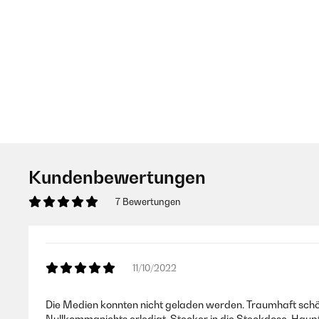
Kundenbewertungen
7 Bewertungen
11/10/2022
Die Medien konnten nicht geladen werden. Traumhaft schön -
Nullkommanichts erledigt, Stecker in die Steckdose, Haupts