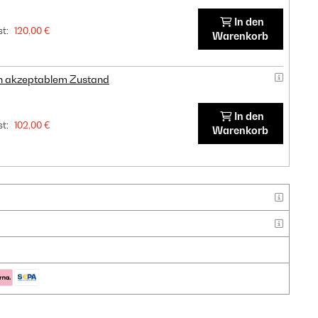
In den
t:
120,00 €
Warenkorb
in akzeptablem Zustand
In den
t:
102,00 €
Warenkorb