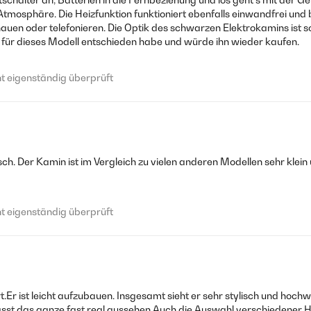
Atmosphäre. Die Heizfunktion funktioniert ebenfalls einwandfrei und
en oder telefonieren. Die Optik des schwarzen Elektrokamins ist sc
ch für dieses Modell entschieden habe und würde ihn wieder kaufen.
 eigenständig überprüft
ch. Der Kamin ist im Vergleich zu vielen anderen Modellen sehr klein u
 eigenständig überprüft
.Er ist leicht aufzubauen. Insgesamt sieht er sehr stylisch und hoch
 das ganze fast real aussehen.Auch die Auswahl verschiedener Heis