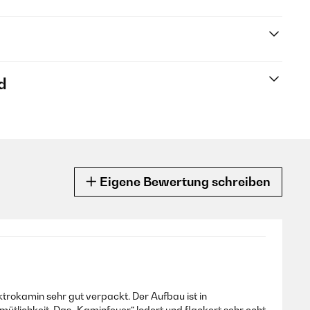
d
Eigene Bewertung schreiben
ktrokamin sehr gut verpackt. Der Aufbau ist in
mütlichkeit. Das „Kaminfeuer“ lodert und flackert sehr echt