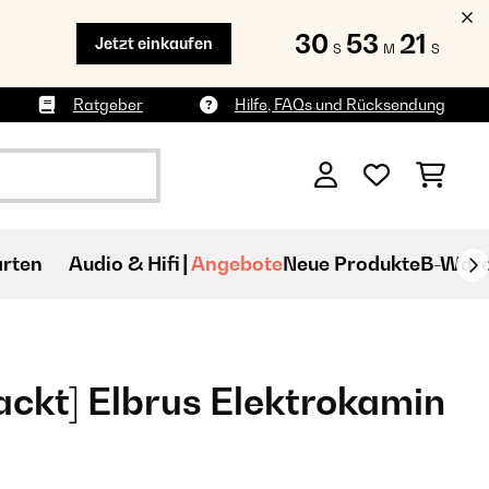
30
53
19
Jetzt einkaufen
S
M
S
Ratgeber
Hilfe, FAQs und Rücksendung
rten
Audio & Hifi
Angebote
Neue Produkte
B-War
ckt] Elbrus Elektrokamin