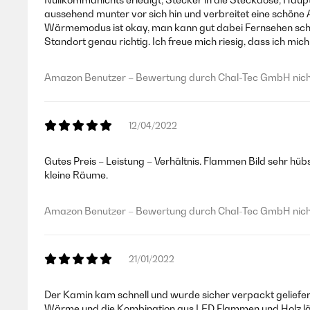
aussehend munter vor sich hin und verbreitet eine schöne 
Wärmemodus ist okay, man kann gut dabei Fernsehen schau
Standort genau richtig. Ich freue mich riesig, dass ich mi
Amazon Benutzer – Bewertung durch Chal-Tec GmbH nicht
12/04/2022
Gutes Preis – Leistung – Verhältnis. Flammen Bild sehr hübs
kleine Räume.
Amazon Benutzer – Bewertung durch Chal-Tec GmbH nicht
21/01/2022
Der Kamin kam schnell und wurde sicher verpackt geliefert
Wärme und die Kombination aus LED Flammen und Holz lässt