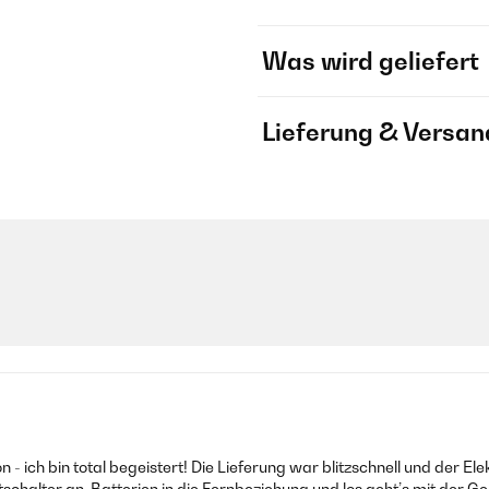
Was wird geliefert
Lieferung & Versan
 ich bin total begeistert! Die Lieferung war blitzschnell und der Ele
chalter an, Batterien in die Fernbeziehung und los geht’s mit der Ge