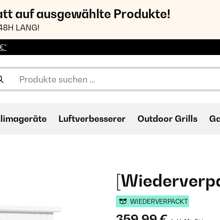
att auf ausgewählte Produkte!
48H LANG!
€*
limageräte
Luftverbesserer
Outdoor Grills
Ga
[Wiederverpa
WIEDERVERPACKT
359,99 €