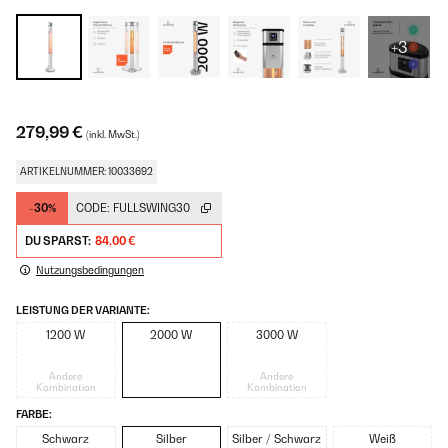
+3
279,99 €
(inkl. MwSt.)
ARTIKELNUMMER: 10033692
-30%
CODE:
FULLSWING30
DU SPARST:
84,00 €
Nutzungsbedingungen
LEISTUNG DER VARIANTE:
1200 W
2000 W
3000 W
Andere
Andere
Kombination
Kombination
FARBE:
Schwarz
Silber
Silber / Schwarz
Weiß