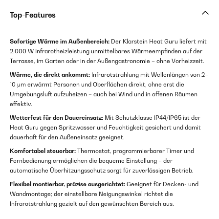
Top-Features
Sofortige Wärme im Außenbereich:
Der Klarstein Heat Guru liefert mit
2.000 W Infrarotheizleistung unmittelbares Wärmeempfinden auf der
Terrasse, im Garten oder in der Außengastronomie – ohne Vorheizzeit.
Wärme, die direkt ankommt:
Infrarotstrahlung mit Wellenlängen von 2–
10 μm erwärmt Personen und Oberflächen direkt, ohne erst die
Umgebungsluft aufzuheizen – auch bei Wind und in offenen Räumen
effektiv.
Wetterfest für den Dauereinsatz:
Mit Schutzklasse IP44/IP65 ist der
Heat Guru gegen Spritzwasser und Feuchtigkeit gesichert und damit
dauerhaft für den Außeneinsatz geeignet.
Komfortabel steuerbar:
Thermostat, programmierbarer Timer und
Fernbedienung ermöglichen die bequeme Einstellung – der
automatische Überhitzungsschutz sorgt für zuverlässigen Betrieb.
Flexibel montierbar, präzise ausgerichtet:
Geeignet für Decken- und
Wandmontage; der einstellbare Neigungswinkel richtet die
Infrarotstrahlung gezielt auf den gewünschten Bereich aus.