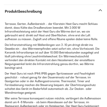
Produktbeschreibung
Terrasse, Garten, Außenbereich – der Klarstein Heat Guru macht Schluss
damit, dass Kälte das Draußensitzen beendet. Mit 2.000 W
Infrarotheizleistung setzt der Heat Guru die Wärme dort an, wo sie
gebraucht wird: direkt auf Haut und Oberflächen, ohne erst die Luft
aufheizen zu müssen. Zugluft und offene Räume spielen dabei keine Rolle.
Die Infrarotstrahlung mit Wellenlängen von 2–10 μm dringt direkt ins
Gewebe ein – das Wärmeempfinden setzt sofort ein, ohne Vorheizzeit. Die
Keramik-Infrarotlampe ist auf über 10.000 Betriebsstunden ausgelegt und
läuft jahrelang ohne Leuchtmittelwechsel. Ein Wärmeschutzschild
verhindert den direkten Kontakt mit dem Heizelement; der einstellbare
Neigungswinkel lenkt die Infrarotstrahlung genau dorthin, wo Wärme
benötigt wird.
Der Heat Guru ist nach IP44/IP65 gegen Spritzwasser und Feuchtigkeit
geschützt – robust genug für den Dauereinsatz auf der Terrasse, im
Gastgarten oder in der Außengastronomie. Thermostat, Timer und
Fernbedienung machen die Steuerung bequem, der Überhitzungsschutz
schaltet das Gerät im Bedarfsfall automatisch ab. Zur Decken- oder
Wandmontage geeignet.
Wer seine Terrasse konsequent nutzen möchte, verlängert die Außensaison
damit um 4–6 Monate – ob beim Abendessen auf der Terrasse, im
Restaurant-Außenbereich oder im Hotelgarten. Der Heat Guru funktioniert