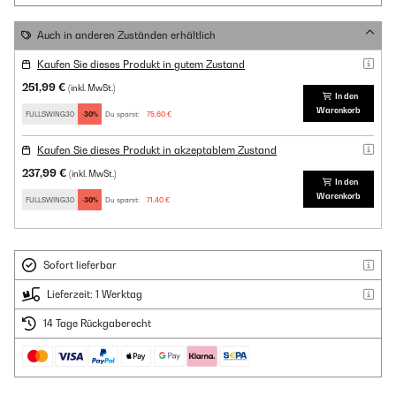
Auch in anderen Zuständen erhältlich
Kaufen Sie dieses Produkt in gutem Zustand
251,99 €
(inkl. MwSt.)
In den
Warenkorb
FULLSWING30
-30%
Du sparst:
75,60 €
Kaufen Sie dieses Produkt in akzeptablem Zustand
237,99 €
(inkl. MwSt.)
In den
Warenkorb
FULLSWING30
-30%
Du sparst:
71,40 €
Sofort lieferbar
Lieferzeit: 1 Werktag
14 Tage Rückgaberecht