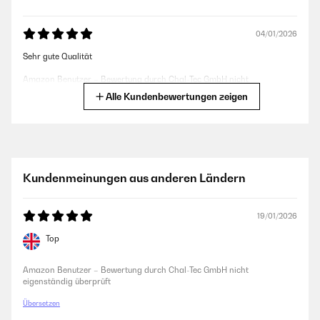
04/01/2026
Sehr gute Qualität
Amazon Benutzer – Bewertung durch Chal-Tec GmbH nicht
eigenständig überprüft
Alle Kundenbewertungen zeigen
27/11/2025
Tut was es soll! Heizt sehr schnell auf und das gute ist das es
Programmierbar ist.
Kundenmeinungen aus anderen Ländern
Amazon Benutzer – Bewertung durch Chal-Tec GmbH nicht
eigenständig überprüft
19/01/2026
Top
24/11/2025
Macht was es soll, für die Übergangszeit oder den kurzen Einsatz gut
Amazon Benutzer – Bewertung durch Chal-Tec GmbH nicht
zu gebrauchen.
eigenständig überprüft
Amazon Benutzer – Bewertung durch Chal-Tec GmbH nicht
Übersetzen
eigenständig überprüft