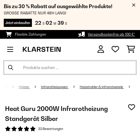
Bis zu 30 % Rabatt auf ausgewählte Produkte!
GROSSE RABATTE NUR 48H LANG!
22
02
39
Jetzt einkaufen
S
M
S
Flexible Zahlungen
Versandkostenfrei ab 100 €*
Heizen
Infrarotheizungen
Heizstrahler & Infrarotpanele
Heat Guru 2000W Infrarotheizung
Standgerät​ Silber
33 Bewertungen