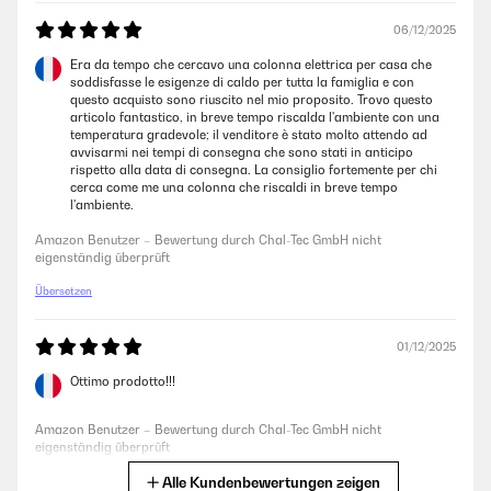
06/12/2025
14/11/2025
Era da tempo che cercavo una colonna elettrica per casa che
Der Artikel wurde sehr schnell geliefert, war sehr gut verpackt, der
soddisfasse le esigenze di caldo per tutta la famiglia e con
Karton war ohne Beschädigung. Das Aufbauen war relativ schnell
questo acquisto sono riuscito nel mio proposito. Trovo questo
gemacht, alles Erforderliche war enthalten. Das Gerät wirkt
articolo fantastico, in breve tempo riscalda l'ambiente con una
hochwertig, das Oszillieren hat was. Die Wärmeleistung mit 2000W ist
temperatura gradevole; il venditore è stato molto attendo ad
für eine rundum verglaste Terrasse mit ca. 25qm ( kein geschlossener
avvisarmi nei tempi di consegna che sono stati in anticipo
Wintergarten) nicht ausreichend. Haben einen zweiten bestellt, der
rispetto alla data di consegna. La consiglio fortemente per chi
genauso gut und schnell geliefert wurde. Nun wird es warm.
cerca come me una colonna che riscaldi in breve tempo
l'ambiente.
Amazon Benutzer – Bewertung durch Chal-Tec GmbH nicht
eigenständig überprüft
Amazon Benutzer – Bewertung durch Chal-Tec GmbH nicht
eigenständig überprüft
Übersetzen
11/11/2025
Alles superHeizt einen großen Raum
01/12/2025
Amazon Benutzer – Bewertung durch Chal-Tec GmbH nicht
Ottimo prodotto!!!
eigenständig überprüft
Amazon Benutzer – Bewertung durch Chal-Tec GmbH nicht
eigenständig überprüft
07/11/2025
Alle Kundenbewertungen zeigen
Übersetzen
Sehr gut