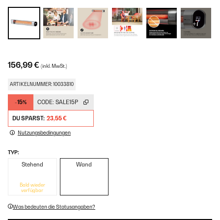
+7
156,99 €
(inkl. MwSt.)
ARTIKELNUMMER: 10033810
-15%
CODE:
SALE15P
DU SPARST:
23,55 €
Nutzungsbedingungen
TYP:
Stehend
Wand
Bald wieder
verfügbar
Was bedeuten die Statusangaben?