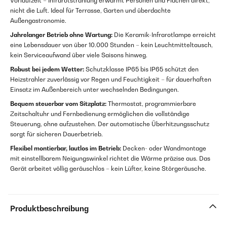
Vorlaufzeit – Infrarotstrahlung erwärmt Personen und Flächen direkt,
nicht die Luft. Ideal für Terrasse, Garten und überdachte
Außengastronomie.
Jahrelanger Betrieb ohne Wartung:
Die Keramik-Infrarotlampe erreicht
eine Lebensdauer von über 10.000 Stunden – kein Leuchtmitteltausch,
kein Serviceaufwand über viele Saisons hinweg.
Robust bei jedem Wetter:
Schutzklasse IP65 bis IP65 schützt den
Heizstrahler zuverlässig vor Regen und Feuchtigkeit – für dauerhaften
Einsatz im Außenbereich unter wechselnden Bedingungen.
Bequem steuerbar vom Sitzplatz:
Thermostat, programmierbare
Zeitschaltuhr und Fernbedienung ermöglichen die vollständige
Steuerung, ohne aufzustehen. Der automatische Überhitzungsschutz
sorgt für sicheren Dauerbetrieb.
Flexibel montierbar, lautlos im Betrieb:
Decken- oder Wandmontage
mit einstellbarem Neigungswinkel richtet die Wärme präzise aus. Das
Gerät arbeitet völlig geräuschlos – kein Lüfter, keine Störgeräusche.
Produktbeschreibung