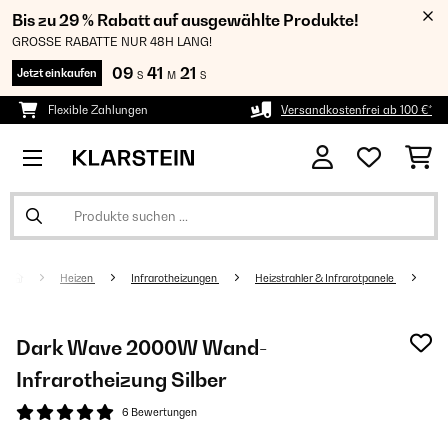
Bis zu 29 % Rabatt auf ausgewählte Produkte!
GROSSE RABATTE NUR 48H LANG!
09
41
21
Jetzt einkaufen
S
M
S
Flexible Zahlungen
Versandkostenfrei ab 100 €*
Heizen
Infrarotheizungen
Heizstrahler & Infrarotpanele
Dark Wave 2000W Wand-
Infrarotheizung Silber
6 Bewertungen