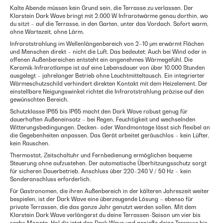
Kalte Abende müssen kein Grund sein, die Terrasse zu verlassen. Der
Klarstein Dark Wave bringt mit 2.000 W Infrarotwärme genau dorthin, wo
du sitzt – auf die Terrasse, in den Garten, unter das Vordach. Sofort warm,
ohne Wartezeit, ohne Lärm.
Infrarotstrahlung im Wellenlängenbereich von 2–10 μm erwärmt Flächen
und Menschen direkt – nicht die Luft. Das bedeutet: Auch bei Wind oder in
offenen Außenbereichen entsteht ein angenehmes Wärmegefühl. Die
Keramik-Infrarotlampe ist auf eine Lebensdauer von über 10.000 Stunden
ausgelegt – jahrelanger Betrieb ohne Leuchtmitteltausch. Ein integrierter
Wärmeschutzschild verhindert direkten Kontakt mit dem Heizelement. Der
einstellbare Neigungswinkel richtet die Infrarotstrahlung präzise auf den
gewünschten Bereich.
Schutzklasse IP65 bis IP65 macht den Dark Wave robust genug für
dauerhaften Außeneinsatz – bei Regen, Feuchtigkeit und wechselnden
Witterungsbedingungen. Decken- oder Wandmontage lässt sich flexibel an
die Gegebenheiten anpassen. Das Gerät arbeitet geräuschlos – kein Lüfter,
kein Rauschen.
Thermostat, Zeitschaltuhr und Fernbedienung ermöglichen bequeme
Steuerung ohne aufzustehen. Der automatische Überhitzungsschutz sorgt
für sicheren Dauerbetrieb. Anschluss über 220–240 V / 50 Hz – kein
Sonderanschluss erforderlich.
Für Gastronomen, die ihren Außenbereich in der kälteren Jahreszeit weiter
bespielen, ist der Dark Wave eine überzeugende Lösung – ebenso für
private Terrassen, die das ganze Jahr genutzt werden sollen. Mit dem
Klarstein Dark Wave verlängerst du deine Terrassen-Saison um vier bis