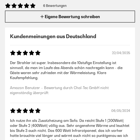
6 Bewertungen
Eigene Bewertung schreiben
Kundenmeinungen aus Deutschland
22/04/2025
Der Strahler ist super. Insbesondere die 10stufige Einstellung ist
sinnvoll, da man im Laufe des Abends schön nachregeln kann - die
Gäste waren sehr zufrieden mit der Wärmeleistung. Klare
Kaufempfehlung.
Amazon Benutzer – Bewertung durch Chal-Tec GmbH nicht
eigenständig überprüft
06/05/2024
Ich nutze ihn als Zusatzheizung am Sofa. Da reicht Stufe 1 (200Watt)
oder Stufe 2 (400Watt) võllig aus. Sehr angenehme Wärme und leuchtet
bis Stufe 3 auch nicht. Das 600 Watt Infrarotpaneel, das ich vorher
hatte brauchte viel länger und wärmt auch nicht so punktgenau wo ich