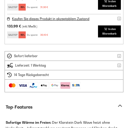
In den
Warenkorb
SALE15P
-15%
Du sparst:
21,30 €
Kaufen Sie dieses Produkt in akzeptablem Zustand
133,99 €
(inkl. MwSt.)
In den
Warenkorb
SALE15P
-15%
Du sparst:
20,10 €
Sofort lieferbar
Lieferzeit: 1 Werktag
14 Tage Rückgaberecht
Top-Features
Sofortige Wärme im Freien:
Der Klarstein Dark Wave heizt ohne